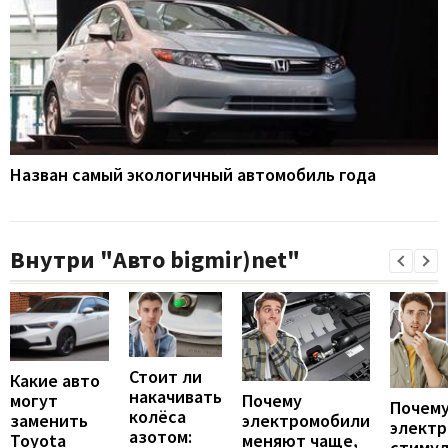
Назван самый экологичный автомобиль года
Внутри "Авто bigmir)net"
Стоит ли
Какие авто
накачивать
могут
Почему
Почему
колёса
заменить
электромобили
элект
азотом:
Toyota
меняют чаще,
стиму