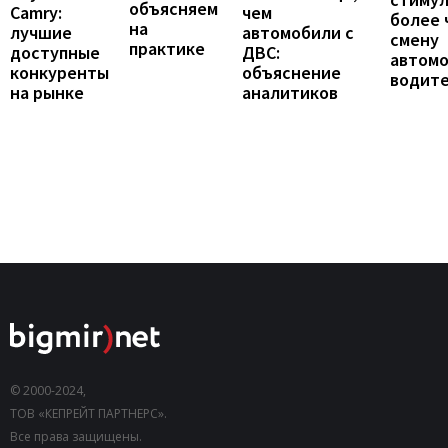
объясняем
Camry:
чем
более 
на
лучшие
автомобили с
смену
практике
доступные
ДВС:
автомо
конкуренты
объяснение
водит
на рынке
аналитиков
© 2000-2024,
ТОВ «КЕПРЕЙТ ПАРТНЕРС».
Все права защищены.