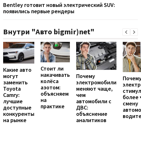
Bentley готовит новый электрический SUV:
появились первые рендеры
Внутри "Авто bigmir)net"
Стоит ли
Какие авто
накачивать
могут
Почему
Почему
колёса
заменить
электромобили
элект
азотом:
Toyota
меняют чаще,
стиму
объясняем
Camry:
чем
более 
на
лучшие
автомобили с
смену
практике
доступные
ДВС:
автомо
конкуренты
объяснение
водит
на рынке
аналитиков