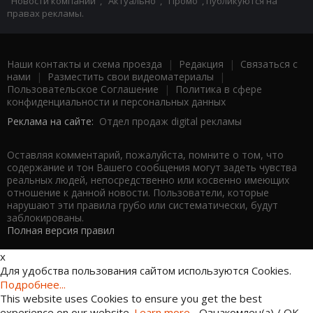
"Новости компаний", "Актуально", "Промо", публикуются на
правах рекламы.
Наши контакты и схема проезда
|
Редакция
|
Связаться с
нами
|
Разместить свои видеоматериалы
|
Пользовательское Соглашение
|
Политика в сфере
конфиденциальности и персональных данных
Реклама на сайте:
Отдел продаж digital рекламы
Оставляя комментарий, пожалуйста, помните о том, что
содержание и тон Вашего сообщения могут задеть чувства
реальных людей, непосредственно или косвенно имеющих
отношение к данной новости. Пользователи, которые
нарушают эти правила грубо или систематически, будут
заблокированы.
Полная версия правил
x
Для удобства пользования сайтом используются Cookies.
Подробнее...
This website uses Cookies to ensure you get the best
experience on our website.
Learn more...
Ознакомлен(а) / OK