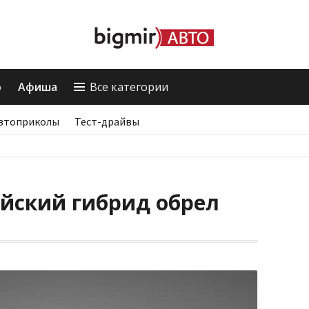
о
Афиша
Все категории
втоприколы
Тест-драйвы
ийский гибрид обрел