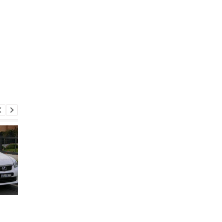
Женщины всё чаще
Плагин-гибриды
выбирают гибриды и
расходуют в три раз