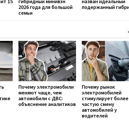
ит 15
гибридный минивэн
назван идеальный
2026 года для большой
подержанный гибр
семьи
ть
Почему электромобили
Почему рынок
меняют чаще, чем
электромобилей
тике
автомобили с ДВС:
стимулирует более
объяснение аналитиков
частую смену
автомобилей у
водителей