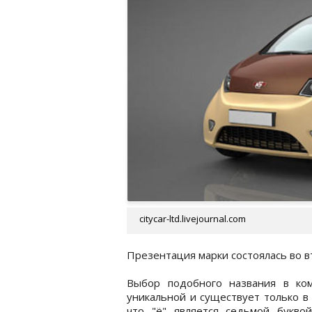
citycar-ltd.livejournal.com
Презентация марки состоялась во в
Выбор подобного названия в ком
уникальной и существует только в 
что "ё" является седьмой букво