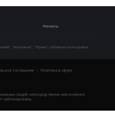
Финансы
аний", "Актуально", "Промо", публикуются на правах
льское Соглашение
|
Политика в сфере
реальных людей, непосредственно или косвенно
ут заблокированы.