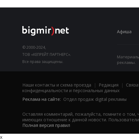
Афиша
© 2000-2024,
ТОВ «КЕПРЕЙТ ПАРТНЕРС».
Материалы,
Все права защищены.
рекламы.
Наши контакты и схема проезда
|
Редакция
|
Связа
конфиденциальности и персональных данных
Реклама на сайте:
Отдел продаж digital рекламы
Оставляя комментарий, пожалуйста, помните о том, 
имеющих отношение к данной новости. Пользователи,
Полная версия правил
x