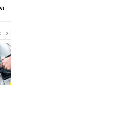
компактные SUV
больше топлива, че
ид
заявляют
производители
Стало известно, в каких
Toyota сокращает
странах ЕС продают
производство из-за
больше всего новых
последствий войны 
автомобилей
Иране