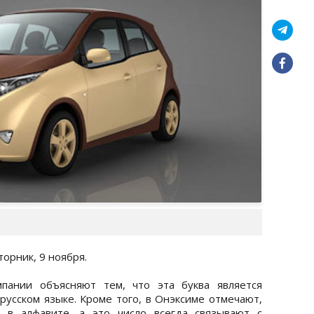
торник, 9 ноября.
пании объясняют тем, что эта буква является
русском языке. Кроме того, в Онэксиме отмечают,
й в алфавите, а это число всегда связывают с