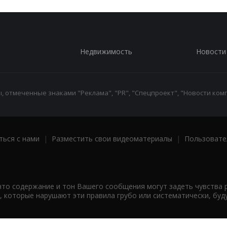
Недвижимость
Новости
 отмеченные знаками "Реклама", "PR", "Спецпроект", "Новости комп
ться с нами
|
Разместить свои видеоматериалы
|
Пользовате
что содержание и тон Вашего сообщения могут задеть чувства 
 которые нарушают эти правила грубо или систематически, буд