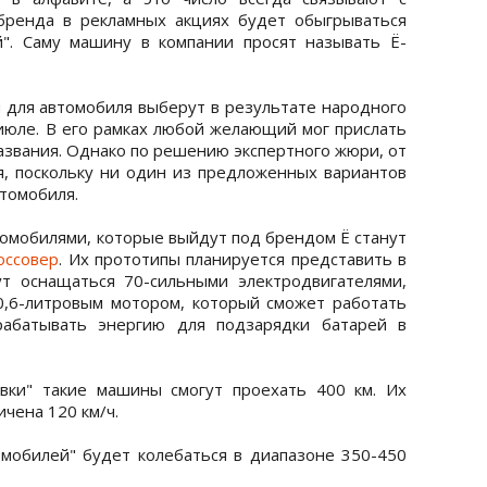
бренда в рекламных акциях будет обыгрываться
". Саму машину в компании просят называть Ё-
я для автомобиля выберут в результате народного
 июле. В его рамках любой желающий мог прислать
азвания. Однако по решению экспертного жюри, от
, поскольку ни один из предложенных вариантов
втомобиля.
томобилями, которые выйдут под брендом Ё станут
оссовер
. Их прототипы планируется представить в
т оснащаться 70-сильными электродвигателями,
0,6-литровым мотором, который сможет работать
рабатывать энергию для подзарядки батарей в
авки" такие машины смогут проехать 400 км. Их
ичена 120 км/ч.
мобилей" будет колебаться в диапазоне 350-450