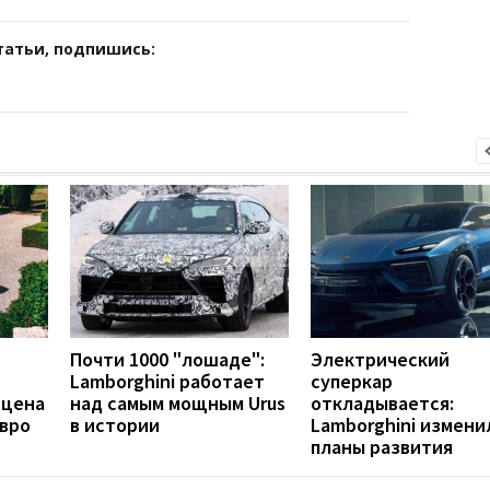
татьи, подпишись:
Почти 1000 "лошаде":
Электрический
Lamborghini работает
суперкар
 цена
над самым мощным Urus
откладывается:
евро
в истории
Lamborghini измени
планы развития