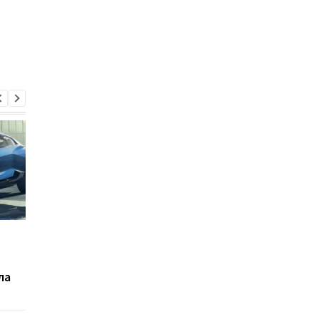
Студентка в гараже
Lexus анонсирует
бабушки наткнулась на
самый мощный
Lamborghini и Ferrari
суперкар в истории
ла
стоимостью 40 млн грн
бренда