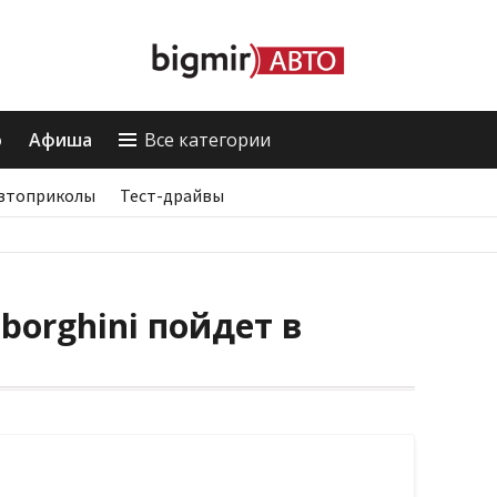
о
Афиша
Все категории
втоприколы
Тест-драйвы
orghini пойдет в