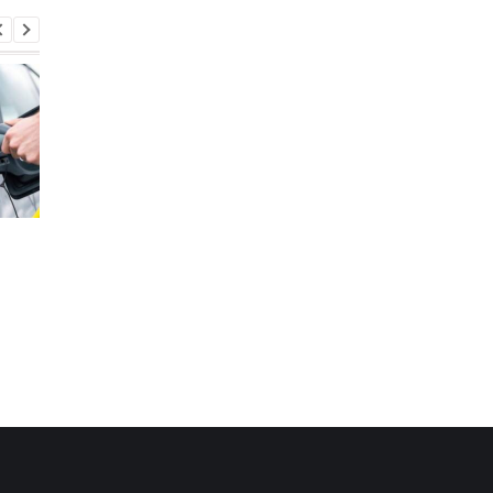
Стало известно, в каких
Toyota сокращает
странах ЕС продают
производство из-за
больше всего новых
последствий войны 
автомобилей
Иране