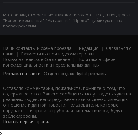
Материалы, отмеченные знаками "Реклама", "PR", "Спецпроект",
"Новости компаний", "Актуально", "Промо", публикуются на
правах рекламы.
Наши контакты и схема проезда
|
Редакция
|
Связаться с
нами
|
Разместить свои видеоматериалы
|
Пользовательское Соглашение
|
Политика в сфере
конфиденциальности и персональных данных
Реклама на сайте:
Отдел продаж digital рекламы
Оставляя комментарий, пожалуйста, помните о том, что
содержание и тон Вашего сообщения могут задеть чувства
реальных людей, непосредственно или косвенно имеющих
отношение к данной новости. Пользователи, которые
нарушают эти правила грубо или систематически, будут
заблокированы.
Полная версия правил
x