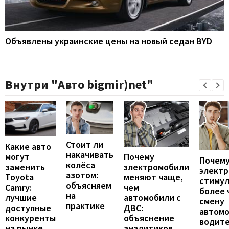
Объявлены украинские цены на новый седан BYD
Внутри "Авто bigmir)net"
Стоит ли
Какие авто
накачивать
могут
Почему
Почему
колёса
заменить
электромобили
элект
азотом:
Toyota
меняют чаще,
стиму
объясняем
Camry:
чем
более 
на
лучшие
автомобили с
смену
практике
доступные
ДВС:
автомо
конкуренты
объяснение
водит
на рынке
аналитиков