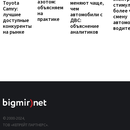
азотом:
Toyota
меняют чаще,
стиму
объясняем
Camry:
чем
более 
на
лучшие
автомобили с
смену
практике
доступные
ДВС:
автомо
конкуренты
объяснение
водит
на рынке
аналитиков
© 2000-2024,
ТОВ «КЕПРЕЙТ ПАРТНЕРС».