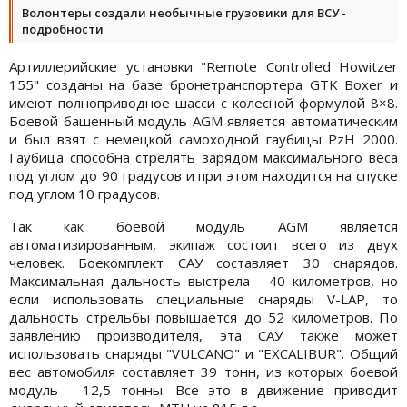
Волонтеры создали необычные грузовики для ВСУ -
подробности
Артиллерийские установки "Remote Controlled Howitzer
155" созданы на базе бронетранспортера GTK Boxer и
имеют полноприводное шасси с колесной формулой 8×8.
Боевой башенный модуль AGM является автоматическим
и был взят с немецкой самоходной гаубицы PzH ​​2000.
Гаубица способна стрелять зарядом максимального веса
под углом до 90 градусов и при этом находится на спуске
под углом 10 градусов.
Так как боевой модуль AGM является
автоматизированным, экипаж состоит всего из двух
человек. Боекомплект САУ составляет 30 снарядов.
Максимальная дальность выстрела - 40 километров, но
если использовать специальные снаряды V-LAP, то
дальность стрельбы повышается до 52 километров. По
заявлению производителя, эта САУ также может
использовать снаряды "VULCANO" и "EXCALIBUR". Общий
вес автомобиля составляет 39 тонн, из которых боевой
модуль - 12,5 тонны. Все это в движение приводит