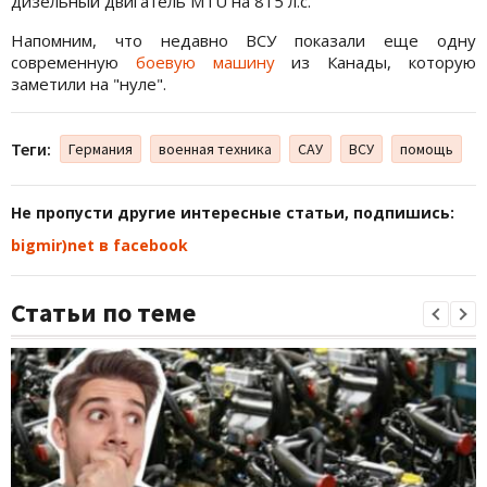
дизельный двигатель MTU на 815 л.с.
Напомним, что недавно ВСУ показали еще одну
современную
боевую машину
из Канады, которую
заметили на "нуле".
Теги:
Германия
военная техника
САУ
ВСУ
помощь
Не пропусти другие интересные статьи, подпишись:
bigmir)net в facebook
Статьи по теме