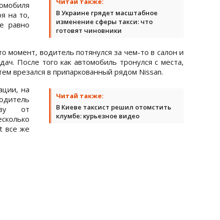
Читай также:
омобиля
В Украине грядет масштабное
я на то,
изменение сферы такси: что
е равно
готовят чиновники
-то момент, водитель потянулся за чем-то в салон и
ач. После того как автомобиль тронулся с места,
атем врезался в припаркованный рядом Nissan.
ации, на
Читай также:
одитель
В Киеве таксист решил отомстить
ову от
клумбе: курьезное видео
есколько
t все же