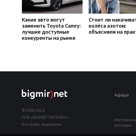
Какие авто могут
Стоит ли накачива
заменить Toyota Camry:
колёса азотом:
лучшие доступные
объясняем на прак
конкуренты на рынке
Афиша
© 2000-2024,
ТОВ «КЕПРЕЙТ ПАРТНЕРС».
Материалы,
Все права защищены.
рекламы.