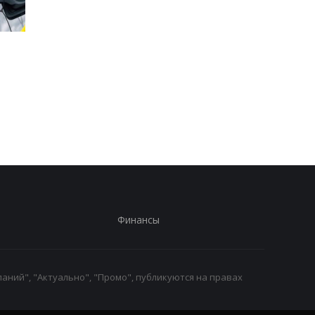
Стало известно, в каких
Toyota сокращает
странах ЕС продают
производство из-за
больше всего новых
последствий войны 
автомобилей
Иране
Финансы
аний", "Актуально", "Промо", публикуются на правах