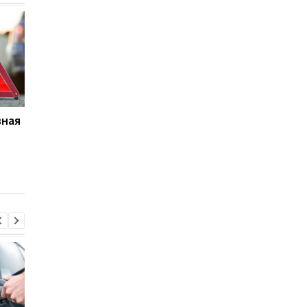
вная
Названы самые частые
В Украине каждое
причины смертельных
второе ДТП начали
ДТП в Украине
оформлять без вызо
полиции