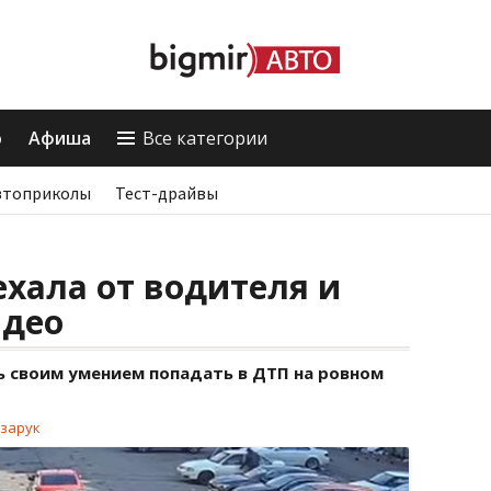
о
Афиша
Все категории
втоприколы
Тест-драйвы
хала от водителя и
идео
ь своим умением попадать в ДТП на ровном
зарук