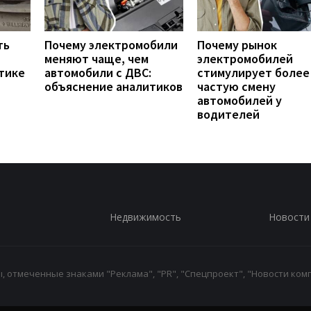
ть
Почему электромобили
Почему рынок
меняют чаще, чем
электромобилей
тике
автомобили с ДВС:
стимулирует более
объяснение аналитиков
частую смену
автомобилей у
водителей
Недвижимость
Новости
 отмеченные знаками "Реклама", "PR", "Спецпроект", "Новости комп