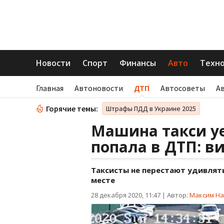
Новости
Спорт
Финансы
Авто
Техн
Главная
Автоновости
ДТП
Автосоветы
А
Горячие темы:
Штрафы ПДД в Украине 2025
Машина такси уе
попала в ДТП: в
Таксисты не перестают удивлят
месте
28 декабря 2020, 11:47
|
Автор:
Максим На