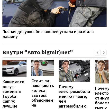
Пьяная девушка без ключей угнала и разбила
машину
Внутри "Авто bigmir)net"
Стоит ли
Какие авто
накачивать
могут
Почему
Почему
колёса
заменить
электромобили
элект
азотом:
Toyota
меняют чаще,
стиму
объясняем
Camry:
чем
более 
на
лучшие
автомобили с
смену