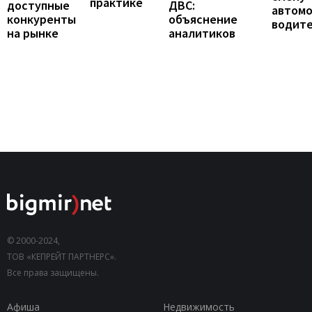
практике
доступные
ДВС:
автомо
конкуренты
объяснение
водит
на рынке
аналитиков
© 2000-2024,
ТОВ «КЕПРЕЙТ ПАРТНЕРС».
Все права защищены.
Афиша
Недвижимость