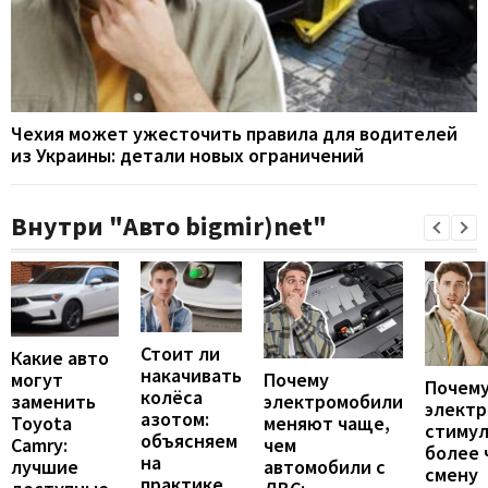
Чехия может ужесточить правила для водителей
из Украины: детали новых ограничений
Внутри "Авто bigmir)net"
Стоит ли
Какие авто
накачивать
могут
Почему
Почему
колёса
заменить
электромобили
элект
азотом:
Toyota
меняют чаще,
стиму
объясняем
Camry:
чем
более 
на
лучшие
автомобили с
смену
практике