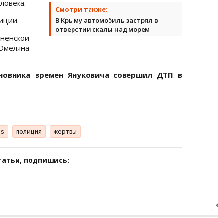
ловека.
Смотри также:
лиции.
В Крыму автомобиль застрял в
отверстии скалы над морем
ненской
Омеляна
новника времен Януковича совершил ДТП в
es
полиция
жертвы
татьи, подпишись: