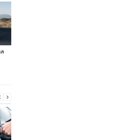
ил
Игнорирование
Mercedes готовит н
х
требования полиции: к
A-Class: гибрид
каким последствиям
кроссовера и минивэ
это может привести
для водителя