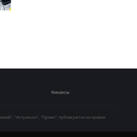
Стало известно, в каких
Toyota сокращает
странах ЕС продают
производство из-за
больше всего новых
последствий войны 
автомобилей
Иране
Финансы
аний", "Актуально", "Промо", публикуются на правах