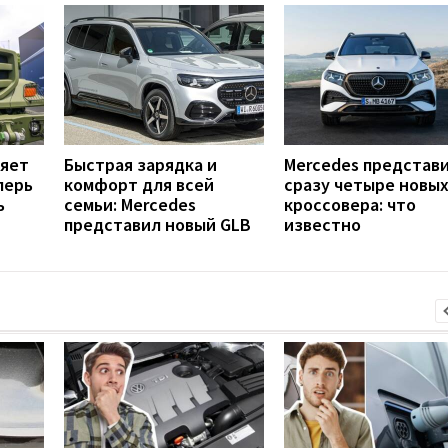
няет
Быстрая зарядка и
Mercedes представ
перь
комфорт для всей
сразу четыре новы
ь
семьи: Mercedes
кроссовера: что
представил новый GLB
известно