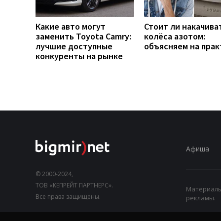
Какие авто могут
Стоит ли накачива
заменить Toyota Camry:
колёса азотом:
лучшие доступные
объясняем на прак
конкуренты на рынке
Афиша
© 2000-2024,
ТОВ «КЕПРЕЙТ ПАРТНЕРС».
Материалы,
Все права защищены.
рекламы.