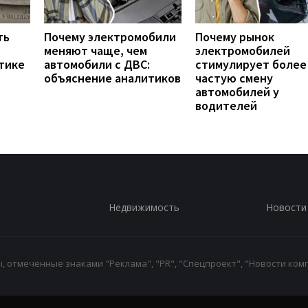
ть
Почему электромобили
Почему рынок
меняют чаще, чем
электромобилей
тике
автомобили с ДВС:
стимулирует более
объяснение аналитиков
частую смену
автомобилей у
водителей
Недвижимость
Новости
 отмеченные знаками "Реклама", "PR", "Спецпроект", "Новости комп