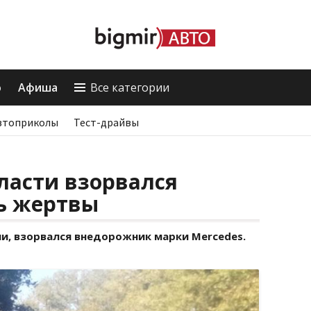
о
Афиша
Все категории
втоприколы
Тест-драйвы
ласти взорвался
ть жертвы
, взорвался внедорожник марки Mercedes.