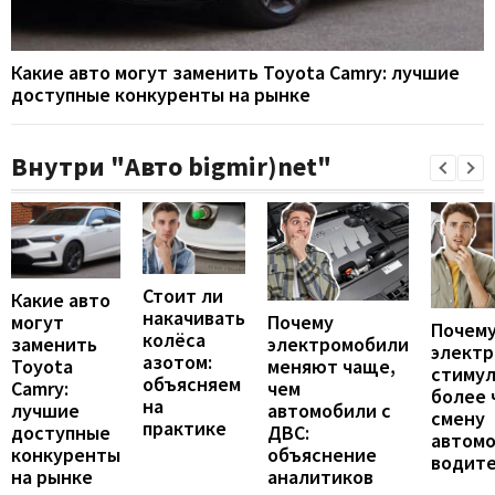
Какие авто могут заменить Toyota Camry: лучшие
доступные конкуренты на рынке
Внутри "Авто bigmir)net"
Стоит ли
Какие авто
накачивать
могут
Почему
Почему
колёса
заменить
электромобили
элект
азотом:
Toyota
меняют чаще,
стиму
объясняем
Camry:
чем
более 
на
лучшие
автомобили с
смену
практике
доступные
ДВС:
автомо
конкуренты
объяснение
водит
на рынке
аналитиков