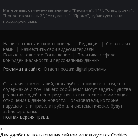
Материалы, отмеченные знаками "Реклама", "PR", "Спецпроект",
"Новости компаний", "Актуально", "Промо", публикуются на
правах рекламы.
Наши контакты и схема проезда
|
Редакция
|
Связаться с
нами
|
Разместить свои видеоматериалы
|
Пользовательское Соглашение
|
Политика в сфере
конфиденциальности и персональных данных
Реклама на сайте:
Отдел продаж digital рекламы
Оставляя комментарий, пожалуйста, помните о том, что
содержание и тон Вашего сообщения могут задеть чувства
реальных людей, непосредственно или косвенно имеющих
отношение к данной новости. Пользователи, которые
нарушают эти правила грубо или систематически, будут
заблокированы.
Полная версия правил
x
Для удобства пользования сайтом используются Cookies.