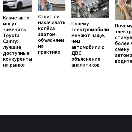
Стоит ли
Какие авто
накачивать
могут
Почему
Почему
колёса
заменить
электромобили
элект
азотом:
Toyota
меняют чаще,
стиму
объясняем
Camry:
чем
более 
на
лучшие
автомобили с
смену
практике
доступные
ДВС:
автомо
конкуренты
объяснение
водит
на рынке
аналитиков