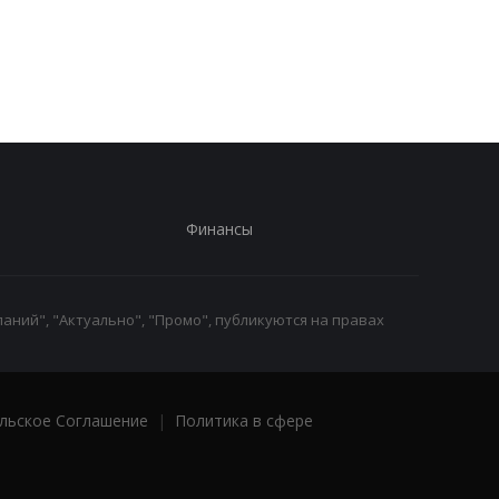
автомобилей
Иране
Финансы
аний", "Актуально", "Промо", публикуются на правах
льское Соглашение
|
Политика в сфере