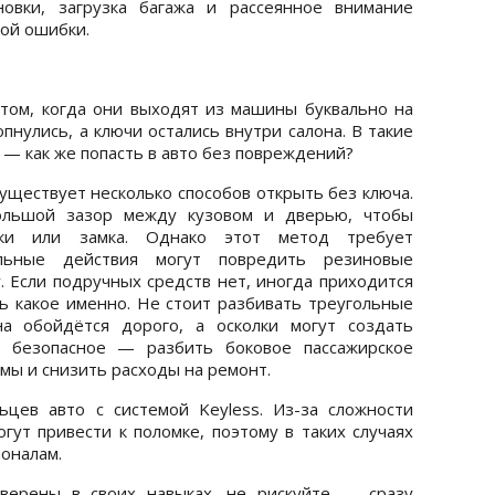
новки, загрузка багажа и рассеянное внимание
кой ошибки.
том, когда они выходят из машины буквально на
пнулись, а ключи остались внутри салона. В такие
— как же попасть в авто без повреждений?
уществует несколько способов открыть без ключа.
ольшой зазор между кузовом и дверью, чтобы
чки или замка. Однако этот метод требует
ильные действия могут повредить резиновые
. Если подручных средств нет, иногда приходится
ь какое именно. Не стоит разбивать треугольные
на обойдётся дорого, а осколки могут создать
е безопасное — разбить боковое пассажирское
мы и снизить расходы на ремонт.
ьцев авто с системой Keyless. Из-за сложности
гут привести к поломке, поэтому в таких случаях
оналам.
уверены в своих навыках, не рискуйте — сразу