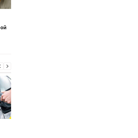
Почему в машине
Чехия может
неприятно пахнет
ужесточить правила
ной
кондиционер:
для водителей из
специалисты
Украины: детали но
объяснили, как быстро
ограничений
убрать запах
Стало известно, в каких
Toyota сокращает
странах ЕС продают
производство из-за
больше всего новых
последствий войны 