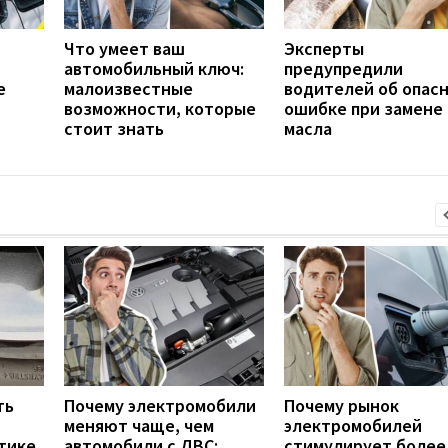
Что умеет ваш
Эксперты
автомобильный ключ:
предупредили
е
малоизвестные
водителей об опас
возможности, которые
ошибке при замене
стоит знать
масла
ть
Почему электромобили
Почему рынок
меняют чаще, чем
электромобилей
тике
автомобили с ДВС:
стимулирует более