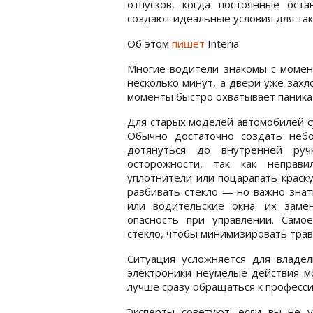
отпусков, когда постоянные оста
создают идеальные условия для та
Об этом
пишет
Interia.
Многие водители знакомы с момен
несколько минут, а двери уже захло
моменты быстро охватывает паника 
Для старых моделей автомобилей с
Обычно достаточно создать неб
дотянуться до внутренней ру
осторожности, так как неправ
уплотнители или поцарапать краску
разбивать стекло — но важно знат
или водительские окна: их заме
опасность при управлении. Само
стекло, чтобы минимизировать трав
Ситуация усложняется для владел
электроники неумелые действия мо
лучше сразу обращаться к професси
Эксперты советуют: если вы не 