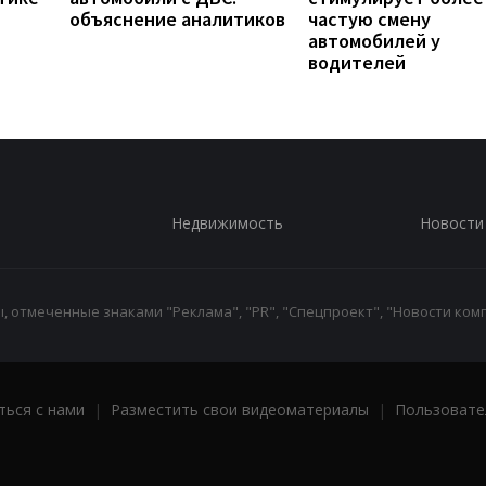
объяснение аналитиков
частую смену
автомобилей у
водителей
Недвижимость
Новости
 отмеченные знаками "Реклама", "PR", "Спецпроект", "Новости комп
ться с нами
|
Разместить свои видеоматериалы
|
Пользовате