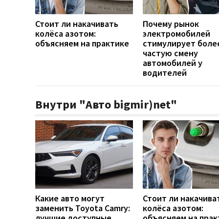
Стоит ли накачивать
Почему рынок
колёса азотом:
электромобилей
объясняем на практике
стимулирует боле
частую смену
автомобилей у
водителей
Внутри "Авто bigmir)net"
Какие авто могут
Стоит ли накачива
заменить Toyota Camry:
колёса азотом:
лучшие доступные
объясняем на прак