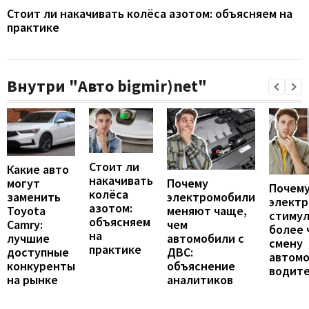
Стоит ли накачивать колёса азотом: объясняем на
практике
Внутри "Авто bigmir)net"
Стоит ли
Какие авто
накачивать
могут
Почему
Почему
колёса
заменить
электромобили
элект
азотом:
Toyota
меняют чаще,
стиму
объясняем
Camry:
чем
более 
на
лучшие
автомобили с
смену
практике
доступные
ДВС:
автомо
конкуренты
объяснение
водит
на рынке
аналитиков