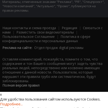
Материалы, отмеченные знаками "Реклама", "PR", "Спецпроект",
"Новости компаний", "Актуально", "Промо", публикуются на
правах рекламы.
Наши контакты и схема проезда
|
Редакция
|
Связаться с
нами
|
Разместить свои видеоматериалы
|
Пользовательское Соглашение
|
Политика в сфере
конфиденциальности и персональных данных
Реклама на сайте:
Отдел продаж digital рекламы
Оставляя комментарий, пожалуйста, помните о том, что
содержание и тон Вашего сообщения могут задеть чувства
реальных людей, непосредственно или косвенно имеющих
отношение к данной новости. Пользователи, которые
нарушают эти правила грубо или систематически, будут
заблокированы.
Полная версия правил
x
Для удобства пользования сайтом используются Cookies.
Подробнее...