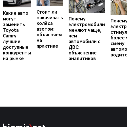
Стоит ли
Какие авто
накачивать
могут
Почему
Почему
колёса
заменить
электромобили
элект
азотом:
Toyota
меняют чаще,
стиму
объясняем
Camry:
чем
более 
на
лучшие
автомобили с
смену
практике
доступные
ДВС:
автомо
конкуренты
объяснение
водит
на рынке
аналитиков