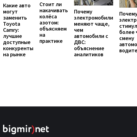
Стоит ли
Какие авто
накачивать
могут
Почему
Почему
колёса
заменить
электромобили
элект
азотом:
Toyota
меняют чаще,
стиму
объясняем
Camry:
чем
более 
на
лучшие
автомобили с
смену
практике
доступные
ДВС:
автомо
конкуренты
объяснение
водит
на рынке
аналитиков