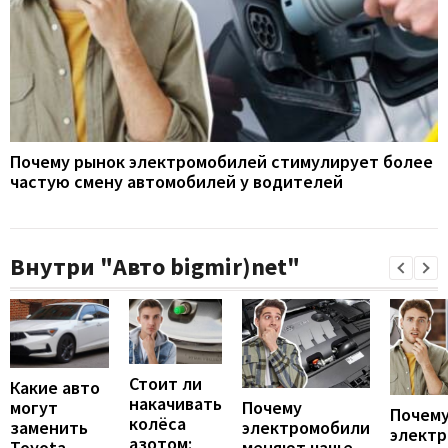
Почему рынок электромобилей стимулирует более
частую смену автомобилей у водителей
Внутри "Авто bigmir)net"
Стоит ли
Какие авто
накачивать
могут
Почему
Почему
колёса
заменить
электромобили
элект
азотом:
Toyota
меняют чаще,