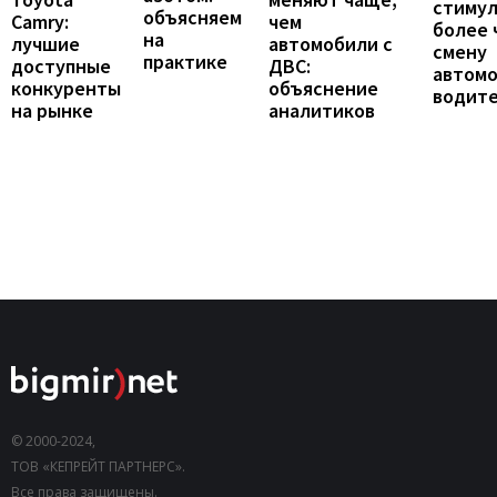
стиму
объясняем
Camry:
чем
более 
на
лучшие
автомобили с
смену
практике
доступные
ДВС:
автомо
конкуренты
объяснение
водит
на рынке
аналитиков
© 2000-2024,
ТОВ «КЕПРЕЙТ ПАРТНЕРС».
Все права защищены.