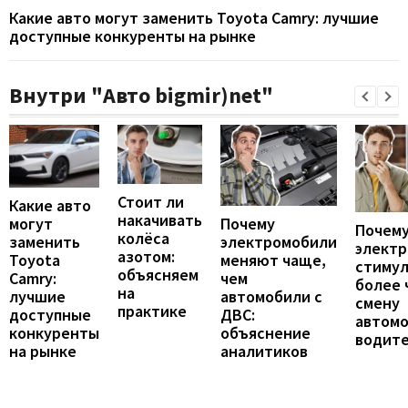
Какие авто могут заменить Toyota Camry: лучшие
доступные конкуренты на рынке
Внутри "Авто bigmir)net"
Стоит ли
Какие авто
накачивать
могут
Почему
Почему
колёса
заменить
электромобили
элект
азотом:
Toyota
меняют чаще,
стиму
объясняем
Camry:
чем
более 
на
лучшие
автомобили с
смену
практике
доступные
ДВС:
автомо
конкуренты
объяснение
водит
на рынке
аналитиков