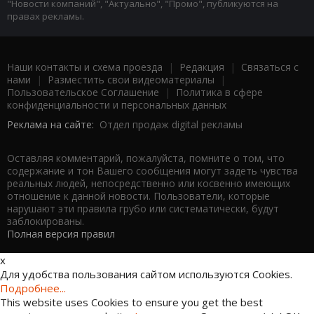
"Новости компаний", "Актуально", "Промо", публикуются на
правах рекламы.
Наши контакты и схема проезда
|
Редакция
|
Связаться с
нами
|
Разместить свои видеоматериалы
|
Пользовательское Соглашение
|
Политика в сфере
конфиденциальности и персональных данных
Реклама на сайте:
Отдел продаж digital рекламы
Оставляя комментарий, пожалуйста, помните о том, что
содержание и тон Вашего сообщения могут задеть чувства
реальных людей, непосредственно или косвенно имеющих
отношение к данной новости. Пользователи, которые
нарушают эти правила грубо или систематически, будут
заблокированы.
Полная версия правил
x
Для удобства пользования сайтом используются Cookies.
Подробнее...
This website uses Cookies to ensure you get the best