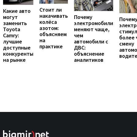
Стоит ли
Какие авто
накачивать
могут
Почему
Почему
колёса
заменить
электромобили
элект
азотом:
Toyota
меняют чаще,
стиму
объясняем
Camry:
чем
более 
на
лучшие
автомобили с
смену
практике
доступные
ДВС:
автомо
конкуренты
объяснение
водит
на рынке
аналитиков