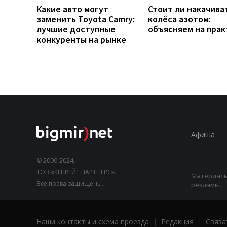
Какие авто могут
Стоит ли накачива
заменить Toyota Camry:
колёса азотом:
лучшие доступные
объясняем на прак
конкуренты на рынке
Афиша
© 2000-2024,
ТОВ «КЕПРЕЙТ ПАРТНЕРС».
Материалы,
Все права защищены.
рекламы.
Наши контакты и схема проезда
|
Редакция
|
Связа