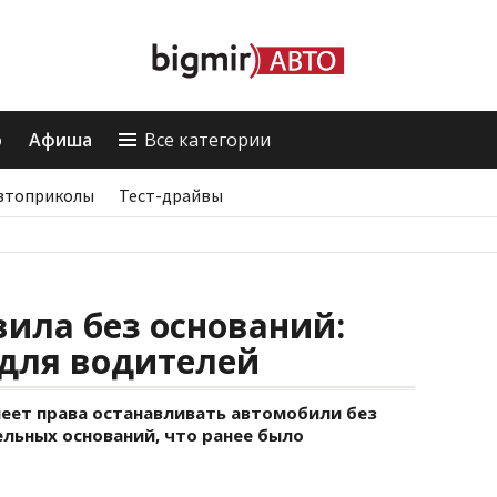
о
Афиша
Все категории
втоприколы
Тест-драйвы
ила без оснований:
 для водителей
меет права останавливать автомобили без
льных оснований, что ранее было