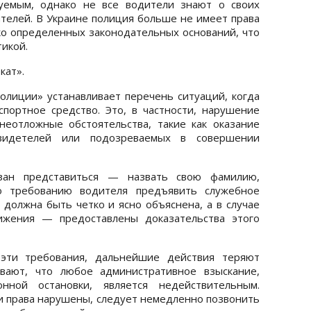
уемым, однако не все водители знают о своих
ителей. В Украине полиция больше не имеет права
ко определенных законодательных оснований, что
икой.
кат».
лиции» устанавливает перечень ситуаций, когда
портное средство. Это, в частности, нарушение
еотложные обстоятельства, такие как оказание
видетелей или подозреваемых в совершении
зан представиться — назвать свою фамилию,
о требованию водителя предъявить служебное
 должна быть четко и ясно объяснена, а в случае
ижения — предоставлены доказательства этого
 эти требования, дальнейшие действия теряют
вают, что любое административное взыскание,
нной остановки, является недействительным.
ши права нарушены, следует немедленно позвонить