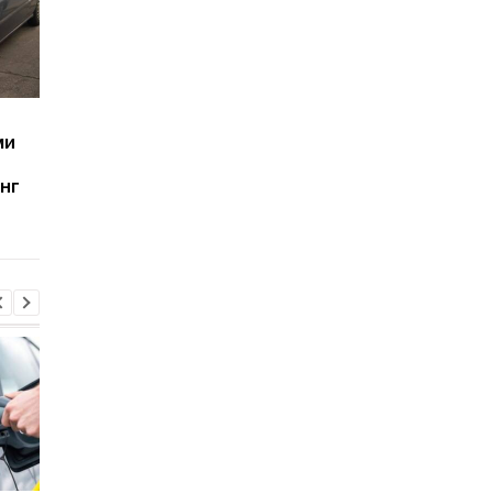
Как спасти автомобиль
Какие автомобили
ми
после попадания в воду:
ломаются реже —
советы для водителей
плагин-гибриды или
нг
электромобили