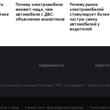
ть
Почему электромобили
Почему рынок
меняют чаще, чем
электромобилей
тике
автомобили с ДВС:
стимулирует более
объяснение аналитиков
частую смену
автомобилей у
водителей
Недвижимость
Новости
 отмеченные знаками "Реклама", "PR", "Спецпроект", "Новости комп
ться с нами
|
Разместить свои видеоматериалы
|
Пользовате