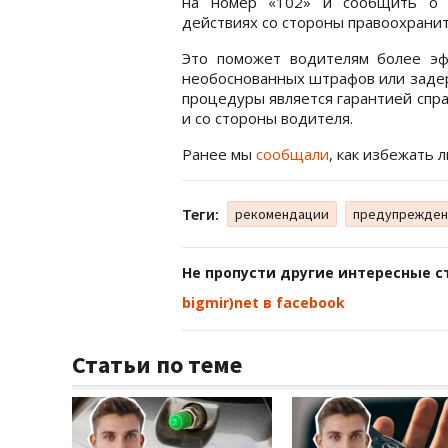
на номер «102» и сообщить о н
действиях со стороны правоохранит
Это поможет водителям более э
необоснованных штрафов или задер
процедуры является гарантией спра
и со стороны водителя.
Ранее мы
сообщали
, как избежать 
Теги:
рекомендации
предупрежде
Не пропусти другие интересные с
bigmir)net в facebook
Статьи по теме