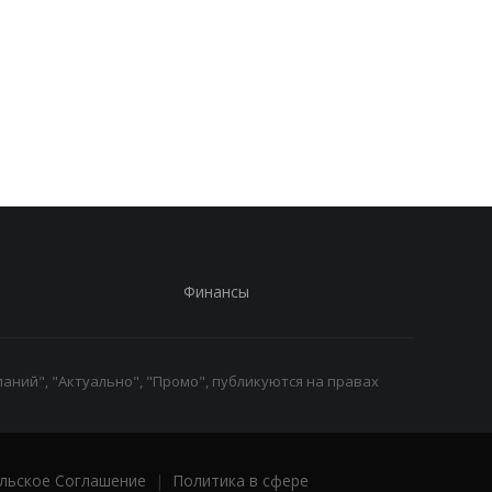
Стало известно, в каких
Toyota сокращает
странах ЕС продают
производство из-за
больше всего новых
последствий войны 
автомобилей
Иране
Финансы
аний", "Актуально", "Промо", публикуются на правах
льское Соглашение
|
Политика в сфере