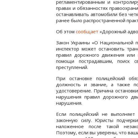
регламентированным и контролир
правах и обязанностях правоохран
останавливать автомобили без чет
ранее было распространенной практ
Об этом
сообщает
«Дорожный адво
Закон Украины «О Национальной по
инспектор может остановить транс
правил дорожного движения или н
помощи пострадавшим, поиск с
преступлений.
При остановке полицейский обя
должность и звание, а также п
удостоверение. Причина остановки
нарушения правил дорожного дв
нарушения.
Если полицейский не выполняет
законную силу. Юристы подчерки
наложенное после такой незако
Поэтому, если вы уверены, что ва