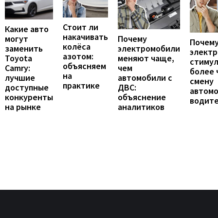
Стоит ли
Какие авто
накачивать
могут
Почему
Почему
колёса
заменить
электромобили
элект
азотом:
Toyota
меняют чаще,
стиму
объясняем
Camry:
чем
более 
на
лучшие
автомобили с
смену
практике
доступные
ДВС:
автомо
конкуренты
объяснение
водит
на рынке
аналитиков