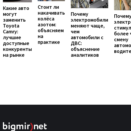
Стоит ли
Какие авто
накачивать
могут
Почему
Почему
колёса
заменить
электромобили
элект
азотом:
Toyota
меняют чаще,
стиму
объясняем
Camry:
чем
более 
на
лучшие
автомобили с
смену
практике
доступные
ДВС:
автомо
конкуренты
объяснение
водит
на рынке
аналитиков