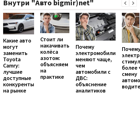
Внутри "Авто bigmir)net"
Стоит ли
Какие авто
накачивать
могут
Почему
Почему
колёса
заменить
электромобили
элект
азотом:
Toyota
меняют чаще,
стиму
объясняем
Camry:
чем
более 
на
лучшие
автомобили с
смену
практике
доступные
ДВС:
автомо
конкуренты
объяснение
водит
на рынке
аналитиков