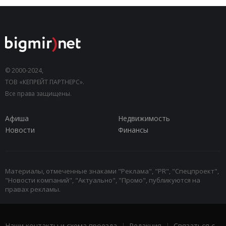
© 2000-2024,
ТОВ «КЕПРЕЙТ ПАРТНЕРС».
Все права защищены.
Афиша
Недвижимость
Новости
Финансы
Материалы, отмеченные знаками "Реклама", "PR", "Спецпроект",
"Новости компаний", "Актуально", "Промо", публикуются на
правах рекламы.
Наши контакты и схема проезда
|
Редакция
|
Связаться с