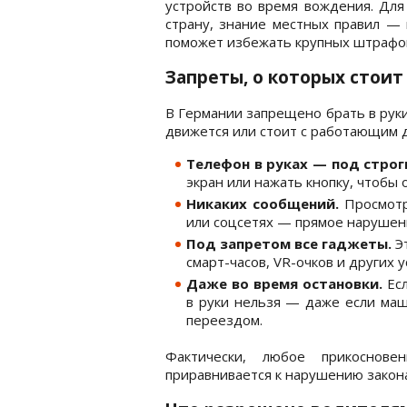
устройств во время вождения. Для
страну, знание местных правил — 
поможет избежать крупных штрафов
Запреты, о которых стои
В Германии запрещено брать в рук
движется или стоит с работающим д
Телефон в руках — под строг
экран или нажать кнопку, чтобы 
Никаких сообщений.
Просмотр
или соцсетях — прямое нарушен
Под запретом все гаджеты.
Эт
смарт-часов, VR-очков и других у
Даже во время остановки.
Ес
в руки нельзя — даже если ма
переездом.
Фактически, любое прикоснове
приравнивается к нарушению закона