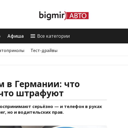
о
Афиша
Все категории
втоприколы
Тест-драйвы
м в Германии: что
 что штрафуют
оспринимают серьёзно — и телефон в руках
г, но и водительских прав.