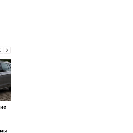
кие
В Украине могут
Опасные шины
штрафовать на 51
Goodyear: водителя
тысячу грн за отказ
советуют быть
остановиться: что
осторожными из-за
емы
известно
потери контроля