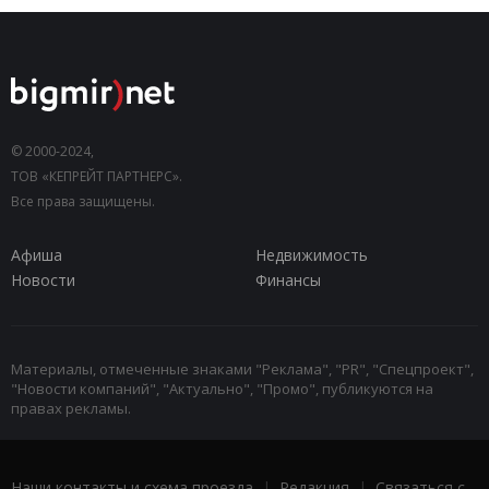
© 2000-2024,
ТОВ «КЕПРЕЙТ ПАРТНЕРС».
Все права защищены.
Афиша
Недвижимость
Новости
Финансы
Материалы, отмеченные знаками "Реклама", "PR", "Спецпроект",
"Новости компаний", "Актуально", "Промо", публикуются на
правах рекламы.
Наши контакты и схема проезда
|
Редакция
|
Связаться с