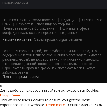
правах рекламы.
Наши контакты и схема проезда
|
Редакция
|
Связаться с
нами
|
Разместить свои видеоматериалы
|
Пользовательское Соглашение
|
Политика в сфере
конфиденциальности и персональных данных
Реклама на сайте:
Отдел продаж digital рекламы
Оставляя комментарий, пожалуйста, помните о том, что
содержание и тон Вашего сообщения могут задеть чувства
реальных людей, непосредственно или косвенно имеющих
отношение к данной новости. Пользователи, которые
нарушают эти правила грубо или систематически, будут
заблокированы.
Полная версия правил
x
Для удобства пользования сайтом используются Cookies.
Подробнее...
This website uses Cookies to ensure you get the best
experience on our website.
Learn more...
Ознакомлен(а) / OK