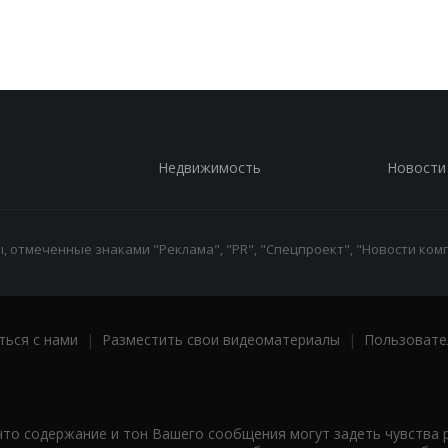
Недвижимость
Новости
 отмеченные знаками "Реклама", "PR", "Спецпроект", "Новости комп
ться с нами
|
Разместить свои видеоматериалы
|
Пользовате
что содержание и тон Вашего сообщения могут задеть чувства 