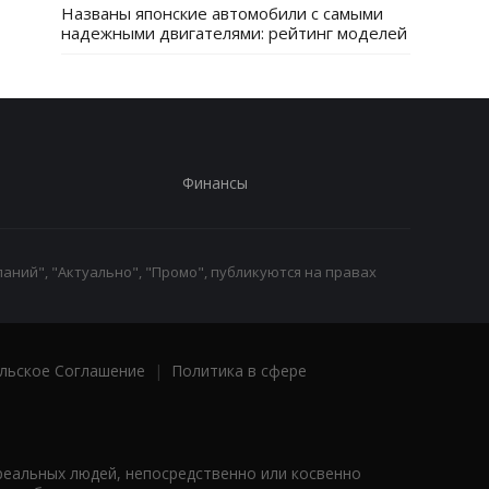
Названы японские автомобили с самыми
надежными двигателями: рейтинг моделей
Финансы
аний", "Актуально", "Промо", публикуются на правах
льское Соглашение
|
Политика в сфере
реальных людей, непосредственно или косвенно