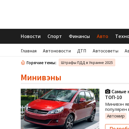
Новости
Спорт
Финансы
Авто
Техн
Главная
Автоновости
ДТП
Автосоветы
А
Горячие темы:
Штрафы ПДД в Украине 2025
Минивэны
Самые н
ТОП-10
Минивэн яв
популярен 
Автомир
Подроб