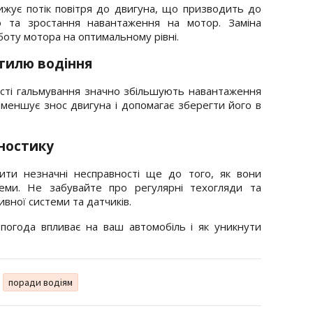
ижує потік повітря до двигуна, що призводить до
о та зростання навантаження на мотор. Заміна
оту мотора на оптимальному рівні.
тилю водіння
часті гальмування значно збільшують навантаження
зменшує знос двигуна і допомагає зберегти його в
ностику
ити незначні несправності ще до того, як вони
еми. Не забувайте про регулярні техогляди та
вної системи та датчиків.
 погода впливає на ваш автомобіль і як уникнути
поради водіям