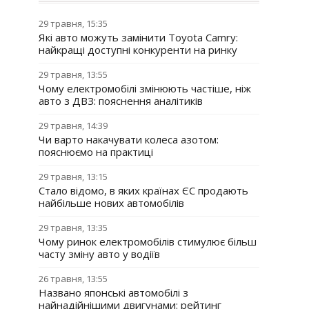
29 травня, 15:35
Які авто можуть замінити Toyota Camry:
найкращі доступні конкуренти на ринку
29 травня, 13:55
Чому електромобілі змінюють частіше, ніж
авто з ДВЗ: пояснення аналітиків
29 травня, 14:39
Чи варто накачувати колеса азотом:
пояснюємо на практиці
29 травня, 13:15
Стало відомо, в яких країнах ЄС продають
найбільше нових автомобілів
29 травня, 13:35
Чому ринок електромобілів стимулює більш
часту зміну авто у водіїв
26 травня, 13:55
Названо японські автомобілі з
найнадійнішими двигунами: рейтинг