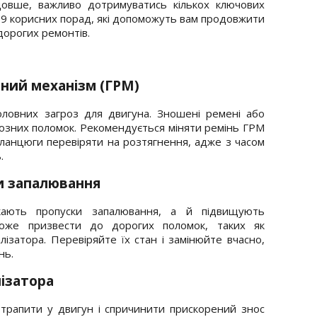
овше, важливо дотримуватись кількох ключових
 9 корисних порад, які допоможуть вам продовжити
дорогих ремонтів.
ний механізм (ГРМ)
головних загроз для двигуна. Зношені ремені або
озних поломок. Рекомендується міняти ремінь ГРМ
а ланцюги перевіряти на розтягнення, адже з часом
.
и запалювання
икають пропуски запалювання, а й підвищують
оже призвести до дорогих поломок, таких як
ізатора. Перевіряйте їх стан і замінюйте вчасно,
нь.
лізатора
рапити у двигун і спричинити прискорений знос