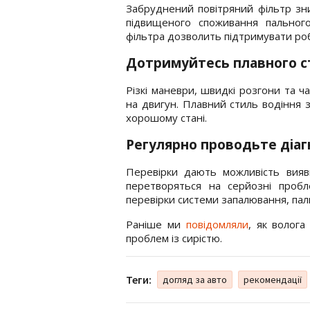
Забруднений повітряний фільтр зн
підвищеного споживання пальног
фільтра дозволить підтримувати роб
Дотримуйтесь плавного с
Різкі маневри, швидкі розгони та 
на двигун. Плавний стиль водіння 
хорошому стані.
Регулярно проводьте діаг
Перевірки дають можливість вияв
перетворяться на серйозні пробл
перевірки системи запалювання, пали
Раніше ми
повідомляли
, як волога
проблем із сирістю.
Теги:
догляд за авто
рекомендації