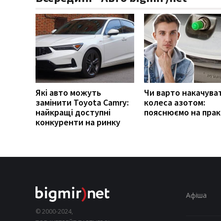
Які авто можуть
Чи варто накачува
замінити Toyota Camry:
колеса азотом:
найкращі доступні
пояснюємо на прак
конкуренти на ринку
Афіша
© 2000-2024,