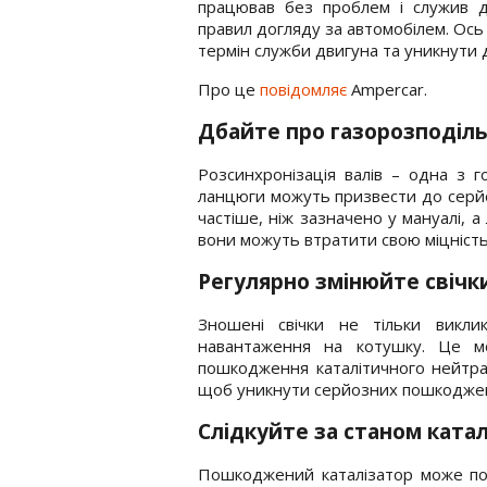
працював без проблем і служив д
правил догляду за автомобілем. Ось
термін служби двигуна та уникнути 
Про це
повідомляє
Ampercar.
Дбайте про газорозподіль
Розсинхронізація валів – одна з 
ланцюги можуть призвести до серй
частіше, ніж зазначено у мануалі, 
вони можуть втратити свою міцність
Регулярно змінюйте свічк
Зношені свічки не тільки викл
навантаження на котушку. Це м
пошкодження каталітичного нейтрал
щоб уникнути серйозних пошкодже
Слідкуйте за станом ката
Пошкоджений каталізатор може пот