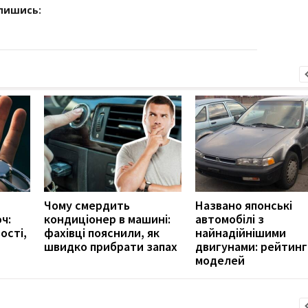
дпишись:
Чому смердить
Названо японські
ч:
кондиціонер в машині:
автомобілі з
ості,
фахівці пояснили, як
найнадійнішими
швидко прибрати запах
двигунами: рейтинг
моделей