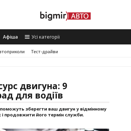
Афіша
Усі категорії
втоприколи
Тест-драйви
урс двигуна: 9
ад для водіїв
допоможуть зберегти ваш двигун у відмінному
к і продовжити його термін служби.