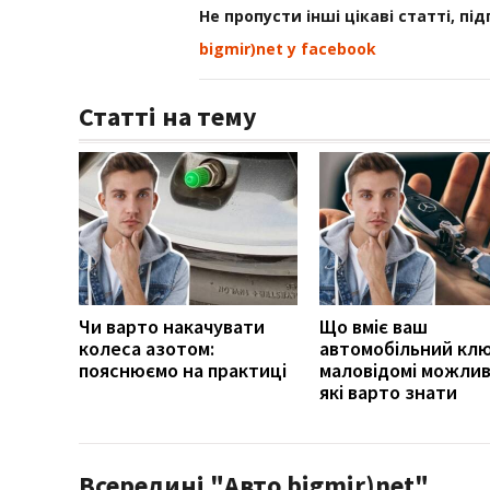
Не пропусти інші цікаві статті, пі
bigmir)net у facebook
Статті на тему
Чи варто накачувати
Що вміє ваш
колеса азотом:
автомобільний клю
пояснюємо на практиці
маловідомі можлив
які варто знати
Всередині "Авто bigmir)net"