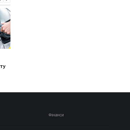
Стало відомо, в яких
Toyota скорочує
країнах ЄС продають
виробництво через
сту
найбільше нових
наслідки війни в Іран
автомобілів
Фінанси