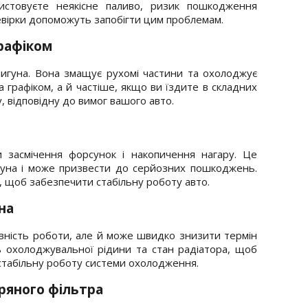
истовуєте неякісне паливо, ризик пошкодження
ревірки допоможуть запобігти цим проблемам.
графіком
вигуна. Вона змащує рухомі частини та охолоджує
за графіком, а й частіше, якщо ви їздите в складних
, відповідну до вимог вашого авто.
 засмічення форсунок і накопичення нагару. Це
гуна і може призвести до серйозних пошкоджень.
 щоб забезпечити стабільну роботу авто.
на
ивність роботи, але й може швидко знизити термін
ь охолоджувальної рідини та стан радіатора, щоб
стабільну роботу системи охолодження.
ряного фільтра