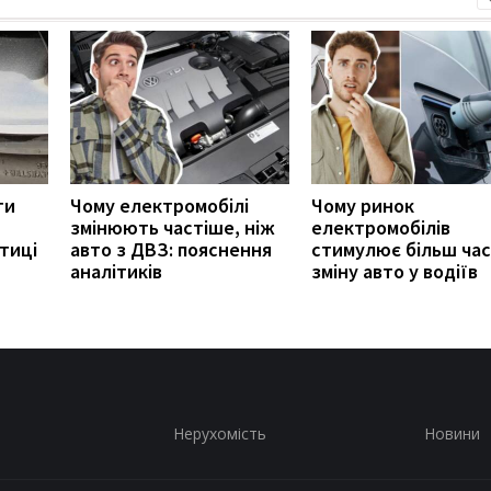
ти
Чому електромобілі
Чому ринок
змінюють частіше, ніж
електромобілів
тиці
авто з ДВЗ: пояснення
стимулює більш ча
аналітиків
зміну авто у водіїв
Нерухомість
Новини