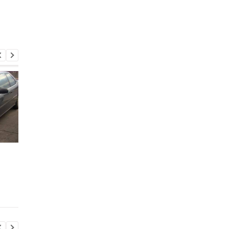
Як врятувати авто після
Які авто ламаються
потрапляння у воду:
рідше — плагін-гібр
поради для водіїв
чи електромобілі