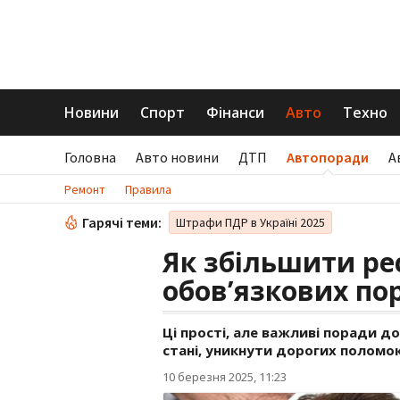
Новини
Спорт
Фінанси
Авто
Техно
Головна
Авто новини
ДТП
Автопоради
А
Ремонт
Правила
Гарячі теми:
Штрафи ПДР в Україні 2025
Як збільшити рес
обов’язкових пор
Ці прості, але важливі поради 
стані, уникнути дорогих поломо
10 березня 2025, 11:23