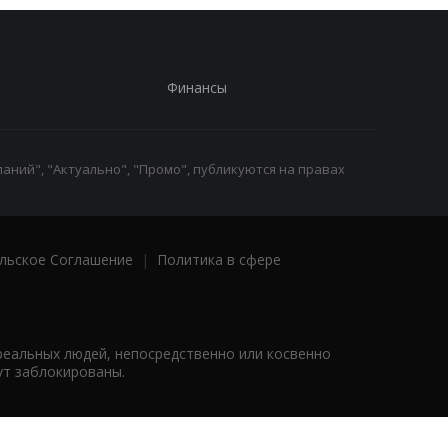
Финансы
аний", "Актуально", "Промо", публикуются на правах
льское Соглашение
|
Политика в сфере
реальных людей, непосредственно или косвенно
ут заблокированы.