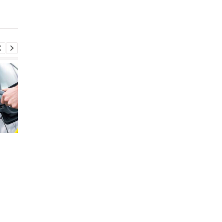
Стало известно, в каких
Toyota сокращает
странах ЕС продают
производство из-за
больше всего новых
последствий войны 
автомобилей
Иране