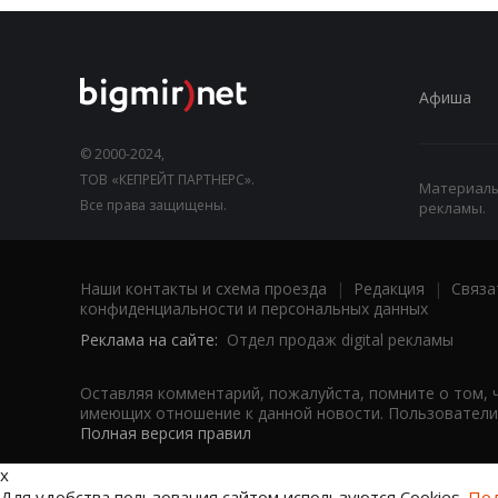
Афиша
© 2000-2024,
ТОВ «КЕПРЕЙТ ПАРТНЕРС».
Материалы,
Все права защищены.
рекламы.
Наши контакты и схема проезда
|
Редакция
|
Связа
конфиденциальности и персональных данных
Реклама на сайте:
Отдел продаж digital рекламы
Оставляя комментарий, пожалуйста, помните о том, 
имеющих отношение к данной новости. Пользователи,
Полная версия правил
x
Для удобства пользования сайтом используются Cookies.
Под