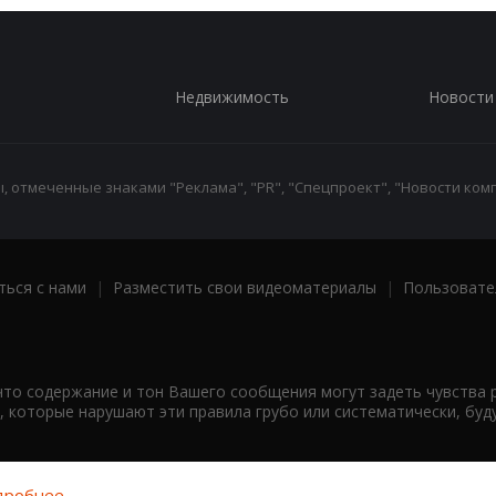
Недвижимость
Новости
 отмеченные знаками "Реклама", "PR", "Спецпроект", "Новости комп
ться с нами
|
Разместить свои видеоматериалы
|
Пользовате
что содержание и тон Вашего сообщения могут задеть чувства 
 которые нарушают эти правила грубо или систематически, буд
робнее...