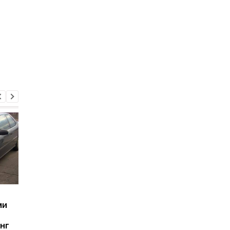
Как спасти автомобиль
Какие автомобили
ми
после попадания в воду:
ломаются реже —
советы для водителей
плагин-гибриды или
нг
электромобили