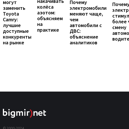
накачивать
могут
Почему
Почему
колёса
заменить
электромобили
элект
азотом:
Toyota
меняют чаще,
стиму
объясняем
Camry:
чем
более 
на
лучшие
автомобили с
смену
практике
доступные
ДВС:
автомо
конкуренты
объяснение
водит
на рынке
аналитиков
© 2000-2024,