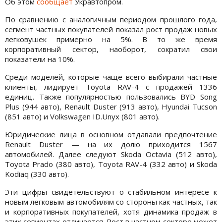
Об этом
сообщает
Укравтопром.
По сравнению с аналогичным периодом прошлого года,
сегмент частных покупателей показал рост продаж новых
легковушек примерно на 5%. В то же время
корпоративный сектор, наоборот, сократил свои
показатели на 10%.
Среди моделей, которые чаще всего выбирали частные
клиенты, лидирует Toyota RAV-4 с продажей 1336
единиц. Также популярностью пользовались BYD Song
Plus (944 авто), Renault Duster (913 авто), Hyundai Tucson
(851 авто) и Volkswagen ID.Unyx (801 авто).
Юридические лица в основном отдавали предпочтение
Renault Duster — на их долю приходится 1567
автомобилей. Далее следуют Skoda Octavia (512 авто),
Toyota Prado (380 авто), Toyota RAV-4 (332 авто) и Skoda
Kodiaq (330 авто).
Эти цифры свидетельствуют о стабильном интересе к
новым легковым автомобилям со стороны как частных, так
и корпоративных покупателей, хотя динамика продаж в
этих сегментах отличается. Рост в частном секторе может