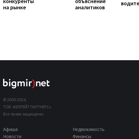
конкуренты
объяснение
водит
на рынке
аналитиков
© 2000-2024,
ТОВ «КЕПРЕЙТ ПАРТНЕРС».
Все права защищены.
Афиша
Недвижимость
Новости
Финансы