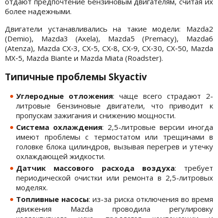
отдают предпочтение бензиновым двигателям, считая их
более надежными.
Двигатели устанавливались на такие модели: Mazda2
(Demio), Mazda3 (Axela), Mazda5 (Premacy), Mazda6
(Atenza), Mazda CX‑3, CX‑5, CX‑8, CX‑9, CX‑30, CX‑50, Mazda
MX‑5, Mazda Biante и Mazda Miata (Roadster).
Типичные проблемы Skyactiv
Углеродные отложения
: чаще всего страдают 2-
литровые бензиновые двигатели, что приводит к
пропускам зажигания и снижению мощности.
Система охлаждения
: 2,5-литровые версии иногда
имеют проблемы с термостатом или трещинами в
головке блока цилиндров, вызывая перегрев и утечку
охлаждающей жидкости.
Датчик массового расхода воздуха
: требует
периодической очистки или ремонта в 2,5-литровых
моделях.
Топливные насосы
: из-за риска отключения во время
движения Mazda проводила регулировку