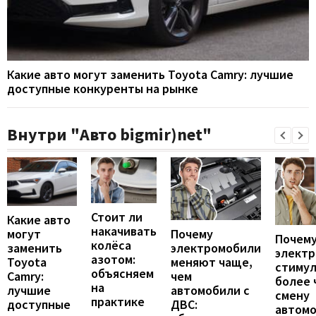
Какие авто могут заменить Toyota Camry: лучшие
доступные конкуренты на рынке
Внутри "Авто bigmir)net"
Стоит ли
Какие авто
накачивать
могут
Почему
Почему
колёса
заменить
электромобили
элект
азотом:
Toyota
меняют чаще,
стиму
объясняем
Camry:
чем
более 
на
лучшие
автомобили с
смену
практике
доступные
ДВС:
автомо