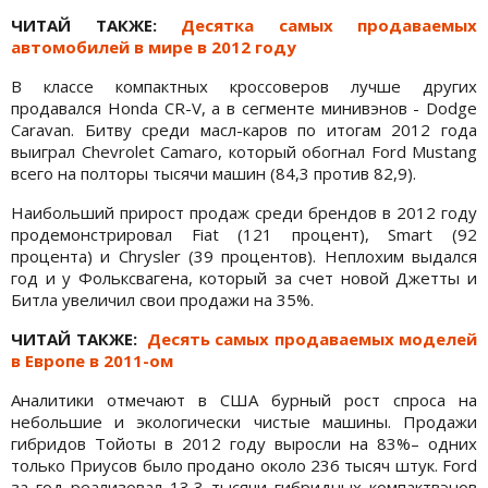
ЧИТАЙ ТАКЖЕ:
Десятка самых продаваемых
автомобилей в мире в 2012 году
В классе компактных кроссоверов лучше других
продавался Honda CR-V, а в сегменте минивэнов - Dodge
Caravan. Битву среди масл-каров по итогам 2012 года
выиграл Chevrolet Camaro, который обогнал Ford Mustang
всего на полторы тысячи машин (84,3 против 82,9).
Наибольший прирост продаж среди брендов в 2012 году
продемонстрировал Fiat (121 процент), Smart (92
процента) и Chrysler (39 процентов). Неплохим выдался
год и у Фольксвагена, который за счет новой Джетты и
Битла увеличил свои продажи на 35%.
ЧИТАЙ ТАКЖЕ:
Десять самых продаваемых моделей
в Европе в 2011-ом
Аналитики отмечают в США бурный рост спроса на
небольшие и экологически чистые машины. Продажи
гибридов Тойоты в 2012 году выросли на 83%– одних
только Приусов было продано около 236 тысяч штук. Ford
за год реализовал 13,3 тысячи гибридных компактвэнов