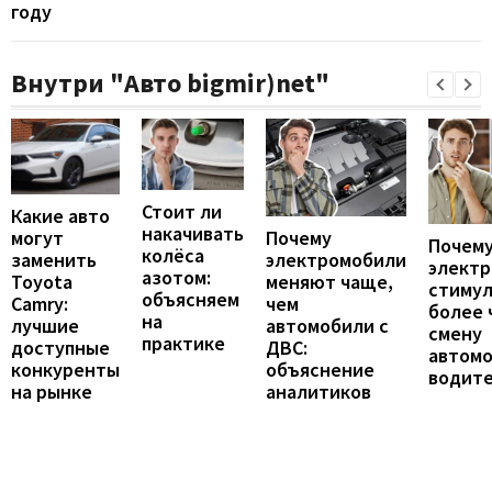
году
Внутри "Авто bigmir)net"
Стоит ли
Какие авто
накачивать
могут
Почему
Почему
колёса
заменить
электромобили
элект
азотом:
Toyota
меняют чаще,
стиму
объясняем
Camry:
чем
более 
на
лучшие
автомобили с
смену
практике
доступные
ДВС:
автомо
конкуренты
объяснение
водит
на рынке
аналитиков