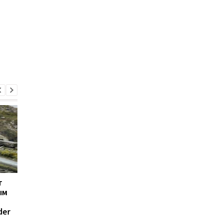
т
Volvo представила
Назван самый
ым
обновлённый
продаваемый кроссо
компактный
планеты
der
электрический