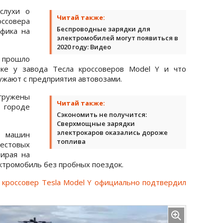
слухи о
Читай также:
ссовера
Беспроводные зарядки для
фика на
электромобилей могут появиться в
2020 году: Видео
 прошло
ке у завода Тесла кроссоверов Model Y и что
ужают с предприятия автовозами.
агружены
Читай также:
 городе
Сэкономить не получится:
Сверхмощные зарядки
электрокаров оказались дороже
х машин
топлива
естовых
зирая на
ктромобиль без пробных поездок.
 кроссовер Tesla Model Y официально подтвердил