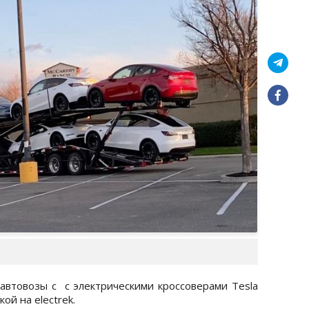
втовозы с с электрическими кроссоверами Tesla
ой на еlectrek.