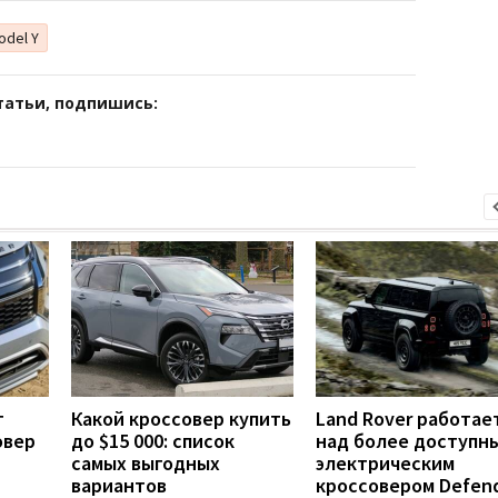
odel Y
татьи, подпишись:
т
Какой кроссовер купить
Land Rover работае
овер
до $15 000: список
над более доступн
самых выгодных
электрическим
вариантов
кроссовером Defen