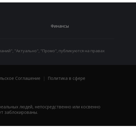
Финансы
аний", "Актуально", "Промо", публикуются на правах
льское Соглашение
|
Политика в сфере
реальных людей, непосредственно или косвенно
ут заблокированы.