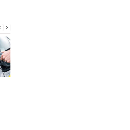
кроссовер и новую
доступную версию
Стало известно, в каких
Toyota сокращает
странах ЕС продают
производство из-за
больше всего новых
последствий войны 
автомобилей
Иране