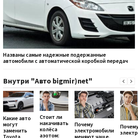
Названы самые надежные подержанные
автомобили с автоматической коробкой передач
Внутри "Авто bigmir)net"
Стоит ли
Какие авто
накачивать
могут
Почему
Почему
колёса
заменить
электромобили
элект
азотом:
Toyota
меняют чаще,