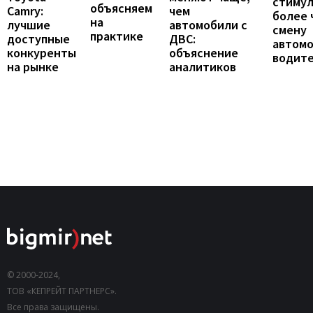
стиму
объясняем
Camry:
чем
более 
на
лучшие
автомобили с
смену
практике
доступные
ДВС:
автомо
конкуренты
объяснение
водит
на рынке
аналитиков
© 2000-2024,
ТОВ «КЕПРЕЙТ ПАРТНЕРС».
Все права защищены.