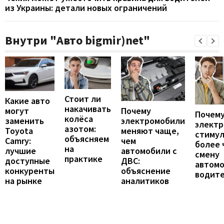
из Украины: детали новых ограничений
Внутри "Авто bigmir)net"
Стоит ли
Какие авто
накачивать
могут
Почему
Почему
колёса
заменить
электромобили
элект
азотом:
Toyota
меняют чаще,
стиму
объясняем
Camry:
чем
более 
на
лучшие
автомобили с
смену
практике
доступные
ДВС:
автомо
конкуренты
объяснение
водит
на рынке
аналитиков