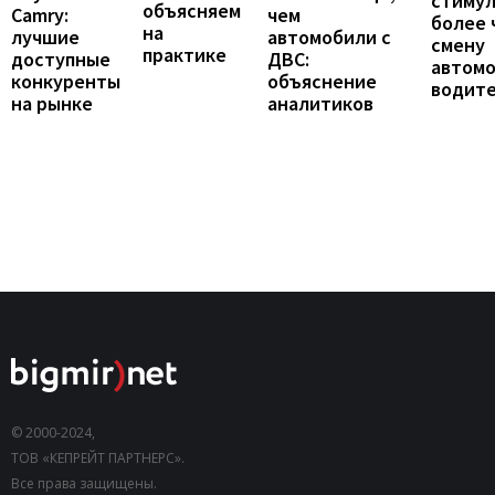
стиму
объясняем
Camry:
чем
более 
на
лучшие
автомобили с
смену
практике
доступные
ДВС:
автомо
конкуренты
объяснение
водит
на рынке
аналитиков
© 2000-2024,
ТОВ «КЕПРЕЙТ ПАРТНЕРС».
Все права защищены.