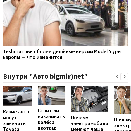
Tesla готовит более дешёвые версии Model Y для
Европы — что изменится
Внутри "Авто bigmir)net"
Стоит ли
Какие авто
накачивать
могут
Почему
Почему
колёса
заменить
электромобили
элект
азотом:
Toyota
меняют чаще,