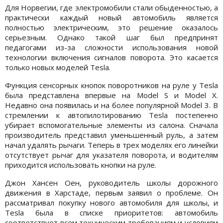
Для Норвегии, где электромобили стали обыденностью, а
практически каждый новый автомобиль является
полностью электрическим, это решение оказалось
серьезным. Однако такой шаг был предпринят
педагогами из-за сложности использования новой
технологии включения сигналов поворота. Это касается
только новых моделей Tesla.
Функция сенсорных кнопок поворотников на руле у Tesla
была представлена впервые на Model S и Model X.
Недавно она появилась и на более популярной Model 3. В
стремлении к автопилотированию Tesla постепенно
убирает вспомогательные элементы из салона. Сначала
производитель представил уменьшенный руль, а затем
начал удалять рычаги. Теперь в трех моделях его линейки
отсутствует рычаг для указателя поворота, и водителям
приходится использовать кнопки на руле.
Джон Хансен Оен, руководитель школы дорожного
движения в Харстаде, первым заявил о проблеме. Он
рассматривал покупку нового автомобиля для школы, и
Tesla была в списке приоритетов: автомобиль
соответствует всем техническим требованиям и условиям