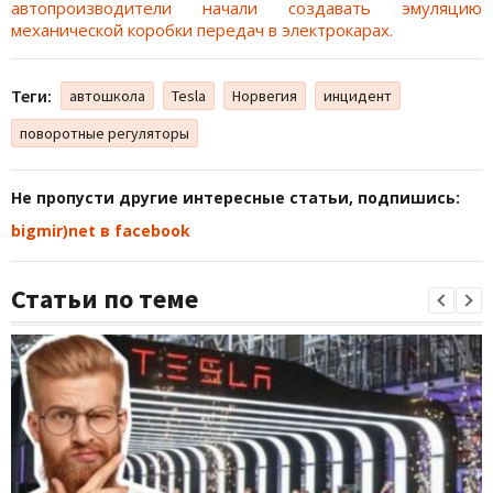
автопроизводители начали создавать эмуляцию
механической коробки передач в электрокарах.
Теги:
автошкола
Tesla
Норвегия
инцидент
поворотные регуляторы
Не пропусти другие интересные статьи, подпишись:
bigmir)net в facebook
Статьи по теме