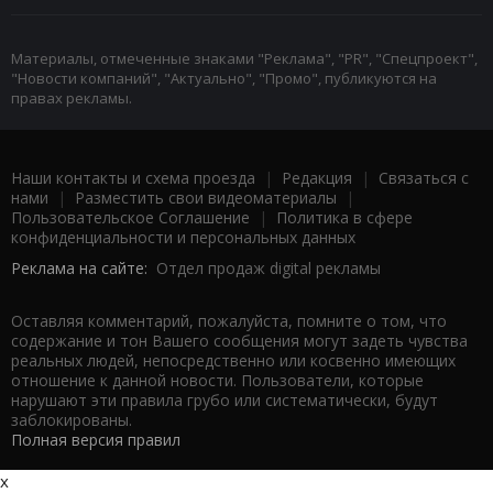
Материалы, отмеченные знаками "Реклама", "PR", "Спецпроект",
"Новости компаний", "Актуально", "Промо", публикуются на
правах рекламы.
Наши контакты и схема проезда
|
Редакция
|
Связаться с
нами
|
Разместить свои видеоматериалы
|
Пользовательское Соглашение
|
Политика в сфере
конфиденциальности и персональных данных
Реклама на сайте:
Отдел продаж digital рекламы
Оставляя комментарий, пожалуйста, помните о том, что
содержание и тон Вашего сообщения могут задеть чувства
реальных людей, непосредственно или косвенно имеющих
отношение к данной новости. Пользователи, которые
нарушают эти правила грубо или систематически, будут
заблокированы.
Полная версия правил
x