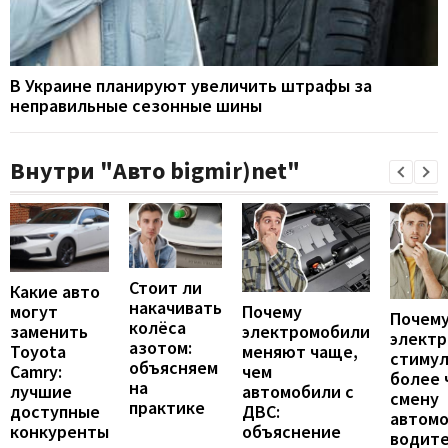
В Украине планируют увеличить штрафы за
неправильные сезонные шины
Внутри "Авто bigmir)net"
Стоит ли
Какие авто
накачивать
могут
Почему
Почему
колёса
заменить
электромобили
элект
азотом:
Toyota
меняют чаще,
стиму
объясняем
Camry:
чем
более 
на
лучшие
автомобили с
смену
практике
доступные
ДВС:
автомо
конкуренты
объяснение
водит