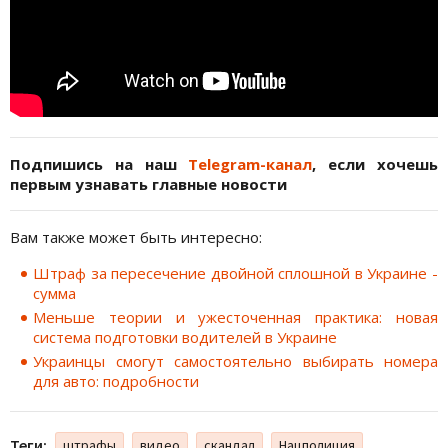
Подпишись на наш
Telegram-канал
, если хочешь
первым узнавать главные новости
Вам также может быть интересно:
Штраф за пересечение двойной сплошной в Украине -
сумма
Меньше теории и ужесточенная практика: новая
система подготовки водителей в Украине
Украинцы смогут самостоятельно выбирать номера
для авто: подробности
Теги:
штрафы
видео
скандал
Нацполиция