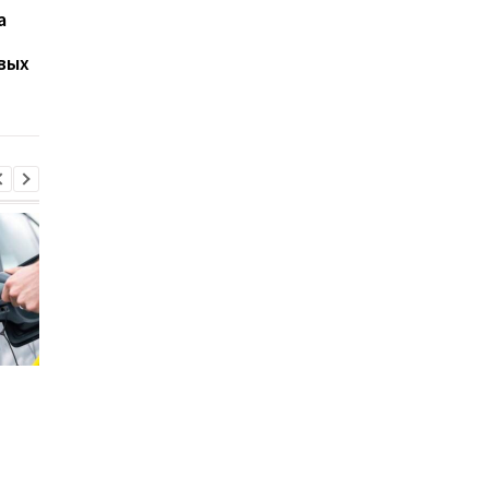
а
опасные ошибки на
как ширина шин вли
автомойке, которые
на расход топлива
вых
портят шины
автомобиля
Стало известно, в каких
Toyota сокращает
странах ЕС продают
производство из-за
больше всего новых
последствий войны 
автомобилей
Иране