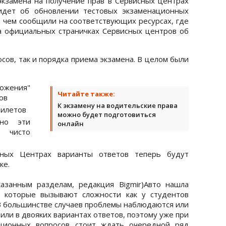
кзамена на получение прав в Сервисных центрах
идет об обновлении тестовых экзаменационных
о чем сообщили на соответствующих ресурсах, где
а официальных страничках Сервисных центров об
сов, так и порядка приема экзамена. В целом были
ожения"
Читайте также:
ов
К экзамену на водительские права
билетов
можно будет подготовиться
 но эти
онлайн
 чисто
сных Центрах варианты ответов теперь будут
ке.
азанным разделам, редакция Bigmir)Авто нашла
, которые вызывают сложности как у студентов
 В большинстве случаев проблемы наблюдаются или
или в двояких вариантах ответов, поэтому уже при
ционных вопросов стоит ждать очередной ряд