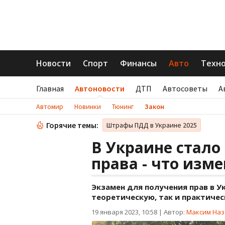
Новости
Спорт
Финансы
Авто
Техн
Главная
Автоновости
ДТП
Автосоветы
А
Автомир
Новинки
Тюнинг
Закон
Горячие темы:
Штрафы ПДД в Украине 2025
В Украине стало
права - что изм
Экзамен для получения прав в У
теоретическую, так и практичес
19 января 2023, 10:58
|
Автор:
Максим Наз