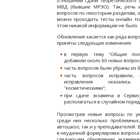
отношении сдачи теоретического э
МВД (бывшие МРЭО). Так, речь 
вопросов по некоторым разделам, 
можно проходить тесты онлайн. Н
этом никакой информации не было.
Обновление касается как ряда вопро
приняты следующие изменения:
в первую тему "Общие пол
добавили около 60 новых вопрос
часть вопросов были убраны из 
часть вопросов исправили,
исправления оказались
"косметическими";
при сдаче экзамена в Серви
располагаться в случайном поряд
Просмотрев новые вопросы по ук
среди них несколько проблемных
автошкол, так и у преподавателей.
в неудачной формулировке вопроса 
следующем обновлении экзамена