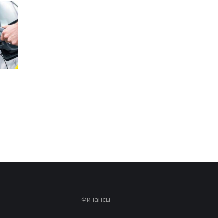
Стало известно, в каких
Toyota сокращает
странах ЕС продают
производство из-за
больше всего новых
последствий войны 
автомобилей
Иране
Финансы