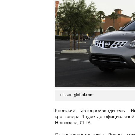
nissan-global.com
Японский автопроизводитель N
кроссовера Rogue до официальной
Нэшвилле, США.
От предшественника Rogue отл