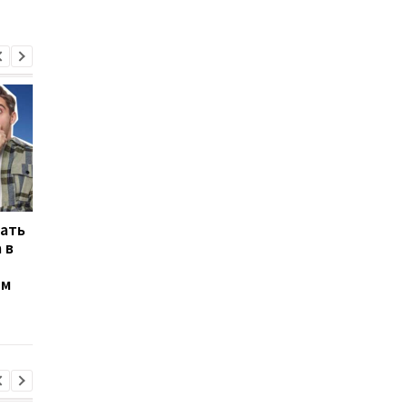
дать
Tesla стала лідером за
Стоит ли покупать
 в
лояльністю бренду в
Nissan Qashqai II:
США у 2025 році
главные преимущес
ям
и риски