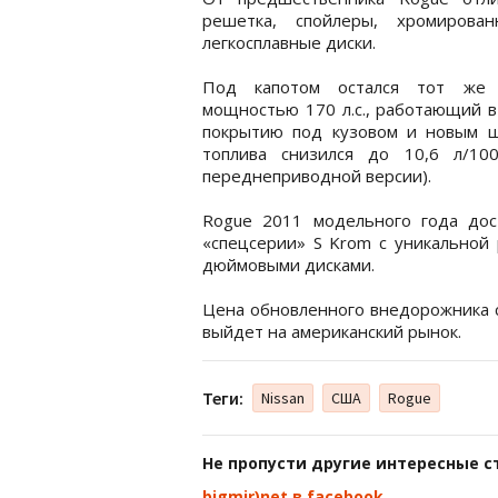
решетка, спойлеры, хромиров
легкосплавные диски.
Под капотом остался тот же 2
мощностью 170 л.с., работающий в 
покрытию под кузовом и новым ш
топлива снизился до 10,6 л/1
переднеприводной версии).
Rogue 2011 модельного года дост
«спецсерии» S Krom с уникальной 
дюймовыми дисками.
Цена обновленного внедорожника с
выйдет на американский рынок.
Теги:
Nissan
США
Rogue
Не пропусти другие интересные с
bigmir)net в facebook