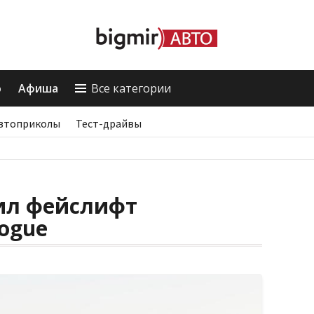
о
Афиша
Все категории
втоприколы
Тест-драйвы
вил фейслифт
ogue