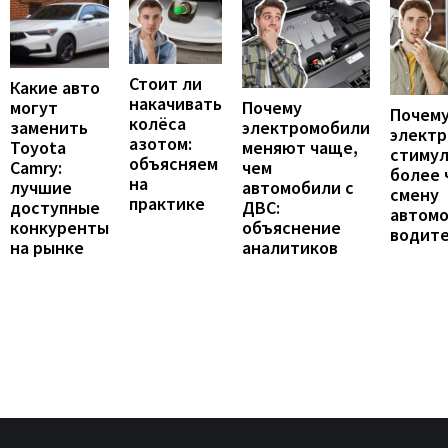
Стоит ли
Какие авто
накачивать
могут
Почему
Почему
колёса
заменить
электромобили
элект
азотом:
Toyota
меняют чаще,
стиму
объясняем
Camry:
чем
более 
на
лучшие
автомобили с
смену
практике
доступные
ДВС:
автомо
конкуренты
объяснение
водит
на рынке
аналитиков