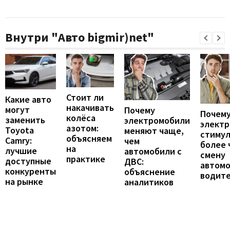
Внутри "Авто bigmir)net"
Стоит ли
Какие авто
накачивать
могут
Почему
Почему
колёса
заменить
электромобили
элект
азотом:
Toyota
меняют чаще,
стиму
объясняем
Camry:
чем
более 
на
лучшие
автомобили с
смену
практике
доступные
ДВС:
автомо
конкуренты
объяснение
водит
на рынке
аналитиков