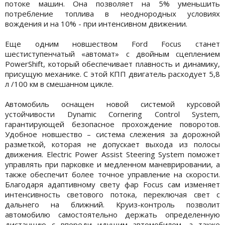
потоке машин. Она позволяет на 5% уменьшить
потребление топлива в неоднородных условиях
вождения и на 10% - при интенсивном движении.
Еще одним новшеством Ford Focus станет
шестиступенчатый «автомат» с двойным сцеплением
PowerShift, который обеспечивает плавность и динамику,
присущую механике. С этой КПП двигатель расходует 5,8
л /100 км в смешанном цикле.
Автомобиль оснащен новой системой курсовой
устойчивости Dynamic Cornering Control System,
гарантирующей безопасное прохождение поворотов.
Удобное новшество – система слежения за дорожной
разметкой, которая не допускает выхода из полосы
движения. Electric Power Assist Steering System поможет
управлять при парковке и медленном маневрировании, а
также обеспечит более точное управление на скорости.
Благодаря адаптивному свету фар Focus сам изменяет
интенсивность светового потока, переключая свет с
дальнего на ближний. Круиз-контроль позволит
автомобилю самостоятельно держать определенную
дистанцию с впереди идущим автомобилем, а также