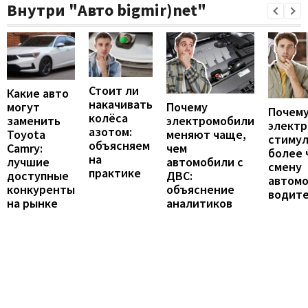
Внутри "Авто bigmir)net"
Стоит ли
Какие авто
накачивать
могут
Почему
Почему
колёса
заменить
электромобили
элект
азотом:
Toyota
меняют чаще,
стиму
объясняем
Camry:
чем
более 
на
лучшие
автомобили с
смену
практике
доступные
ДВС:
автомо
конкуренты
объяснение
водит
на рынке
аналитиков