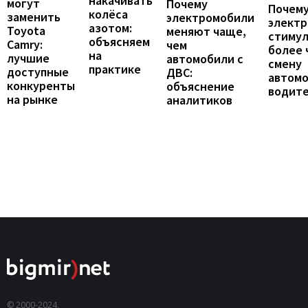
накачивать
могут
Почему
Почему
колёса
заменить
электромобили
элект
азотом:
Toyota
меняют чаще,
стиму
объясняем
Camry:
чем
более 
на
лучшие
автомобили с
смену
практике
доступные
ДВС:
автомо
конкуренты
объяснение
водит
на рынке
аналитиков
© 2000-2024,