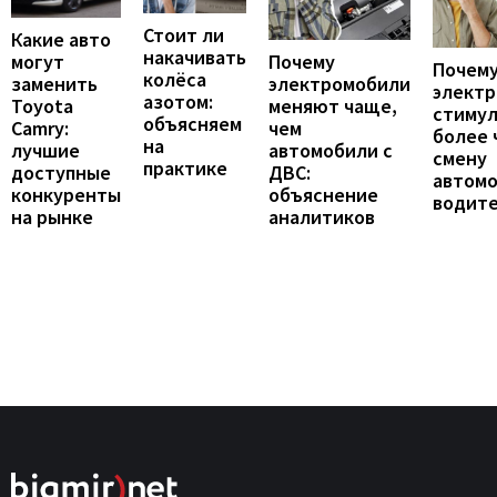
Стоит ли
Какие авто
накачивать
могут
Почему
Почему
колёса
заменить
электромобили
элект
азотом:
Toyota
меняют чаще,
стиму
объясняем
Camry:
чем
более 
на
лучшие
автомобили с
смену
практике
доступные
ДВС:
автомо
конкуренты
объяснение
водит
на рынке
аналитиков