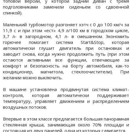
топовой версии, у которой задний диван с тремя
подголовниками заменили сиденьем со сдвоенной
спинкой).
Маленький турбомотор разгоняет хэтч с 0 до 100 км/ч за
11,9 с и при этом «ест» 4,9 л/100 км в городском цикле,
3,7 л- в загородном, 4,1 л- в смешанном. Экономить
горючее помогает система Start&Stop, которая
автоматически глушит двигатель при остановках и
заводит снова, когда нужно продолжить путь (при этом
остаются активными все функции, отвечающие за
комфорт и безопасность на борту автомобиля, как-то
кондиционер, магнитола, стеклоочистители). При
желании можно выключить.
В машине установлена продвинутая система климат-
контроля, которая автоматически поддерживает
температуру, управляет движением и распределением
воздушных потоков.
Впервые в этом классе предлагается большая панорамная
стеклянная крыша, занимающая около 70% площади и
состоящая из двух панелей, одна из которых сдвигается.