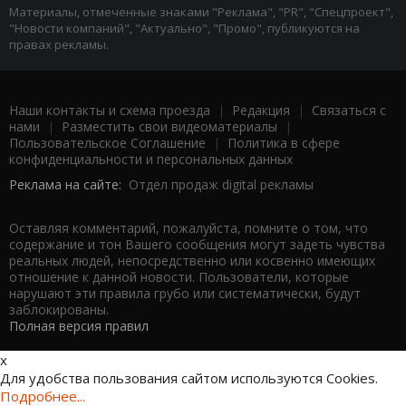
Материалы, отмеченные знаками "Реклама", "PR", "Спецпроект",
"Новости компаний", "Актуально", "Промо", публикуются на
правах рекламы.
Наши контакты и схема проезда
|
Редакция
|
Связаться с
нами
|
Разместить свои видеоматериалы
|
Пользовательское Соглашение
|
Политика в сфере
конфиденциальности и персональных данных
Реклама на сайте:
Отдел продаж digital рекламы
Оставляя комментарий, пожалуйста, помните о том, что
содержание и тон Вашего сообщения могут задеть чувства
реальных людей, непосредственно или косвенно имеющих
отношение к данной новости. Пользователи, которые
нарушают эти правила грубо или систематически, будут
заблокированы.
Полная версия правил
x
Для удобства пользования сайтом используются Cookies.
Подробнее...