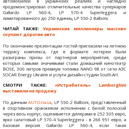
автомобилей в украинских реалиях и наглядно
продемонстрировал отличительные качества суперкаров
Gallardo LP 560‐4, LP 570‐4 Superleggera и
лимитированного до 250 единиц LP 550‐2 Balboni.
ЧИТАЙ ТАКЖЕ:
Украинские миллионеры массово
скупают дорогие авто
По окончанию презентации гостей пригласили на летнюю
террасу комплекса, где в формате лотереи были
разыграны призы от партнеров мероприятия, среди
которых самыми значимыми стали домашний кинотеатр
BOSE, 300 литров премиум топлива NANO 98 от сети АЗС
SOCAR Energy Ukraine и услуги дизайн‐студии South.Art.
СМОТРИ ТАКЖЕ:
«Истребитель» Lamborghini
выставили на продажу
По данным
AUTO.ria.ua
, LP 550-2 Balboni, представленный
в спортивном оранжевом исполнении с белой полоской
через весь корпус, оценивается дилерами в 252 305 евро,
ярко салатовый LP 570-4 Superleggera - в 266 951 евро, а
базовая версия Gallardo LP 560-4, если такая