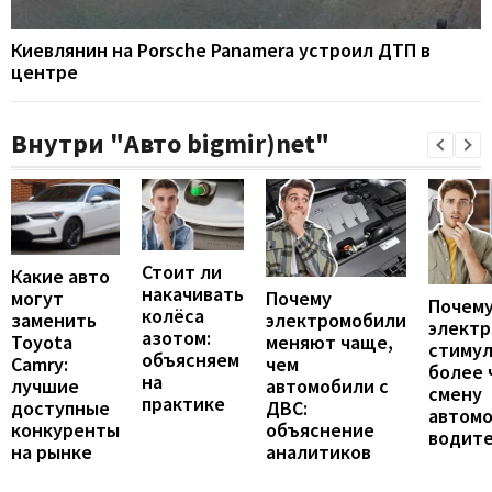
Киевлянин на Porsche Panamera устроил ДТП в
центре
Внутри "Авто bigmir)net"
Стоит ли
Какие авто
накачивать
могут
Почему
Почему
колёса
заменить
электромобили
элект
азотом:
Toyota
меняют чаще,
стиму
объясняем
Camry:
чем
более 
на
лучшие
автомобили с
смену
практике
доступные
ДВС:
автомо
конкуренты
объяснение
водит
на рынке
аналитиков