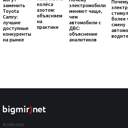
Почему
колёса
заменить
электромобили
элект
азотом:
Toyota
меняют чаще,
стиму
объясняем
Camry:
чем
более 
на
лучшие
автомобили с
смену
практике
доступные
ДВС:
автомо
конкуренты
объяснение
водит
на рынке
аналитиков
© 2000-2024,