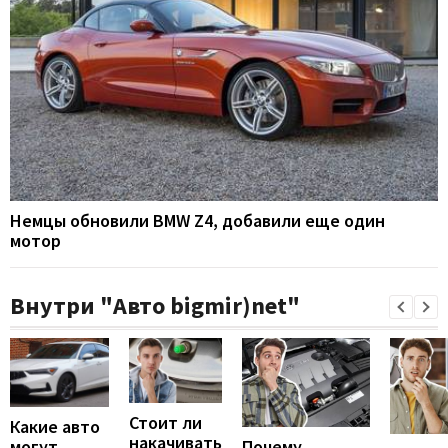
Немцы обновили BMW Z4, добавили еще один
мотор
Внутри "Авто bigmir)net"
Стоит ли
Какие авто
накачивать
могут
Почему