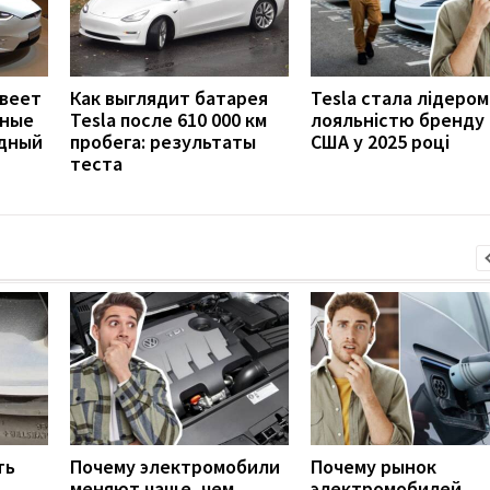
евеет
Как выглядит батарея
Tesla стала лідером
чные
Tesla после 610 000 км
лояльністю бренду 
ядный
пробега: результаты
США у 2025 році
теста
ть
Почему электромобили
Почему рынок
меняют чаще, чем
электромобилей