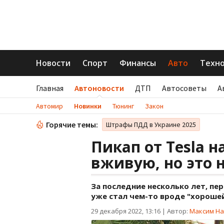
Новости
Спорт
Финансы
Авто
Техн
Главная
Автоновости
ДТП
Автосоветы
А
Автомир
Новинки
Тюнинг
Закон
Горячие темы:
Штрафы ПДД в Украине 2025
Пикап от Tesla 
вживую, но это н
За последние несколько лет, пе
уже стал чем-то вроде "хороше
29 декабря 2022, 13:16
|
Автор:
Максим На