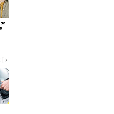
 за
Tesla отзывает
Tesla объявила
в
Cybertruck: выявлен
масштабный отзыв
опасный дефект в
автомобилей: в чём
базовых версиях
опасность для
водителей
Стало известно, в каких
Toyota сокращает
странах ЕС продают
производство из-за