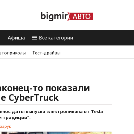
о
Афиша
Все категории
втоприколы
Тест-драйвы
наконец-то показали
е CyberTruck
ренос даты выпуска электропикапа от Tesla
й традиции".
зарук