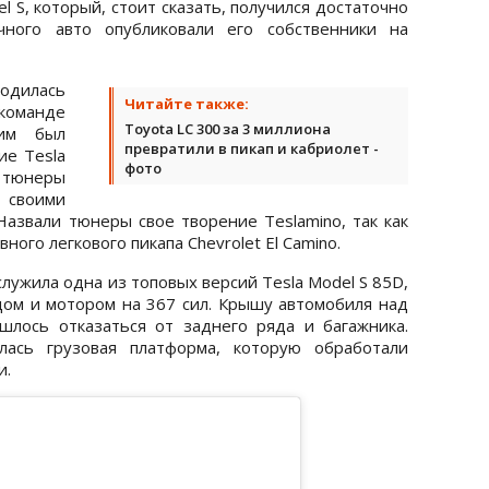
l S, который, стоит сказать, получился достаточно
ного авто опубликовали его собственники на
родилась
Читайте также:
оманде
Toyota LC 300 за 3 миллиона
дим был
превратили в пикап и кабриолет -
ие Tesla
фото
 тюнеры
 своими
Назвали тюнеры свое творение Teslamino, так как
ного легкового пикапа Chevrolet El Camino.
лужила одна из топовых версий Tesla Model S 85D,
ом и мотором на 367 сил. Крышу автомобиля над
шлось отказаться от заднего ряда и багажника.
лась грузовая платформа, которую обработали
и.