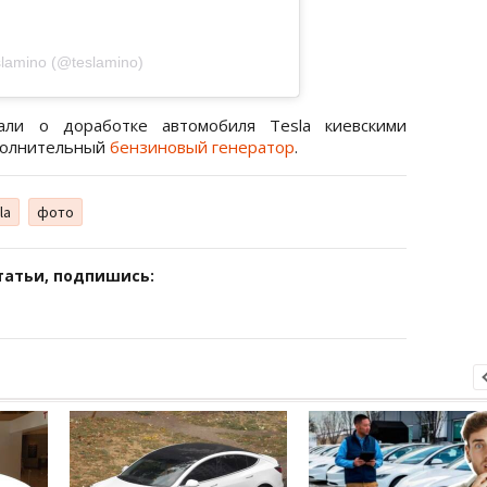
lamino (@teslamino)
ли о доработке автомобиля Tesla киевскими
ополнительный
бензиновый генератор
.
la
фото
татьи, подпишись: