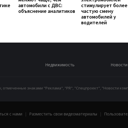
тике
автомобили с ДВС:
стимулирует более
объяснение аналитиков
частую смену
автомобилей у
водителей
Недвижимость
Новости
 отмеченные знаками "Реклама", "PR", "Спецпроект", "Новости комп
ться с нами
|
Разместить свои видеоматериалы
|
Пользовате