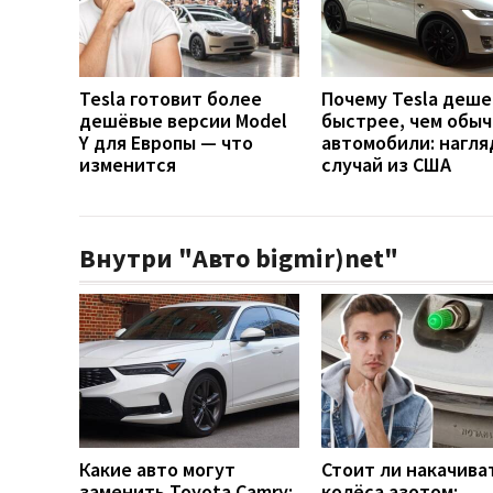
Tesla готовит более
Почему Tesla деш
дешёвые версии Model
быстрее, чем обы
Y для Европы — что
автомобили: нагл
изменится
случай из США
Внутри "Авто bigmir)net"
Какие авто могут
Стоит ли накачива
заменить Toyota Camry:
колёса азотом: