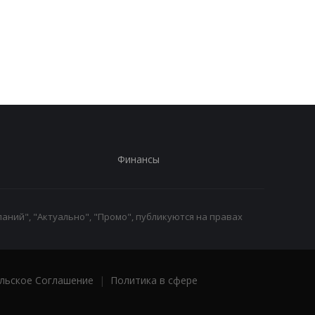
больше всего новых
последствий войны 
автомобилей
Иране
Финансы
аний", "Актуально", "Промо", публикуются на правах
льское Соглашение
|
Политика в сфере