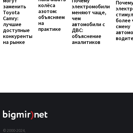
могут
Почему
Почему
колёса
заменить
электромобили
элект
азотом:
Toyota
меняют чаще,
стиму
объясняем
Camry:
чем
более 
на
лучшие
автомобили с
смену
практике
доступные
ДВС:
автомо
конкуренты
объяснение
водит
на рынке
аналитиков
© 2000-2024,