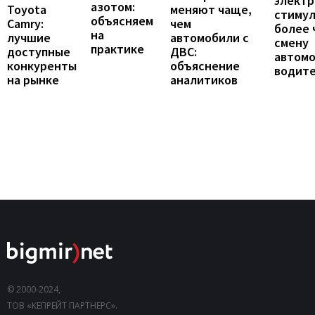
элект
азотом:
Toyota
меняют чаще,
стиму
объясняем
Camry:
чем
более 
на
лучшие
автомобили с
смену
практике
доступные
ДВС:
автомо
конкуренты
объяснение
водит
на рынке
аналитиков
© 2000-2024,
ТОВ «КЕПРЕЙТ ПАРТНЕРС».