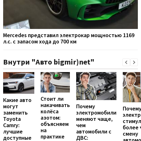
Mercedes представил электрокар мощностью 1169
л.с. с запасом хода до 700 км
Внутри "Авто bigmir)net"
Стоит ли
Какие авто
накачивать
могут
Почему
Почему
колёса
заменить
электромобили
элект
азотом:
Toyota
меняют чаще,
стиму
объясняем
Camry:
чем
более 
на
лучшие
автомобили с
смену
практике
доступные
ДВС:
автомо